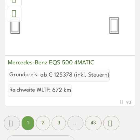
Mercedes-Benz EQS 500 4MATIC
Grundpreis:
ab € 125378 (inkl. Steuern)
Reichweite WLTP:
672 km
93
1
2
3
...
43