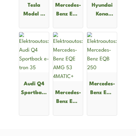
Tesla
Mercedes-
Hyundai
Model X
Benz EQE
Kona
Maximale
500
Electric
Reichweite
4MATIC
48.6 kWh
Audi Q4
Mercedes-
Sportback
Mercedes-
Benz EQB
e-tron 35
Benz EQE
250
AMG 53
4MATIC+