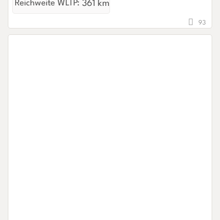
Reichweite WLTP:
361 km
93