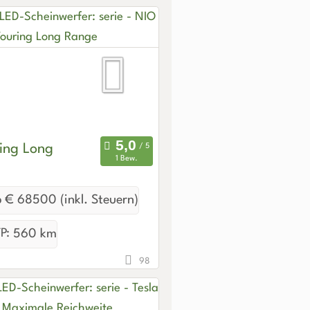
ing Long
1 Bew.
 € 68500 (inkl. Steuern)
P:
560 km
98