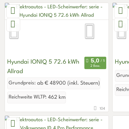
Hyundai IONIQ 5 72.6 kWh
Hyun
2 Bew.
Allrad
Grund
Grundpreis:
ab € 48900 (inkl. Steuern)
Reich
Reichweite WLTP:
462 km
104