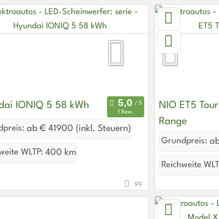
dai IONIQ 5 58 kWh
NIO ET5 Tour
1 Bew.
Range
preis:
ab € 41900 (inkl. Steuern)
Grundpreis:
ab
weite WLTP:
400 km
Reichweite WLT
99