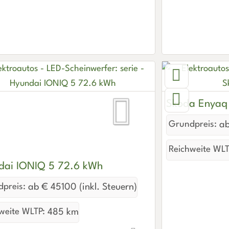
Skoda Enyaq
Grundpreis:
ab
Reichweite WLT
dai IONIQ 5 72.6 kWh
preis:
ab € 45100 (inkl. Steuern)
weite WLTP:
485 km