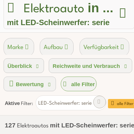
in ...
Elektroauto
mit LED-Scheinwerfer: serie
Marke
Aufbau
Verfügbarkeit
Überblick
Reichweite und Verbrauch
Akku-Kapazität brutto
Ladeanschluss-Ty
Bewertung
alle Filter
Aktive
LED-Scheinwerfer: serie
Filter:
alle Filte
127
mit LED-Scheinwerfer: seri
Elektroautos