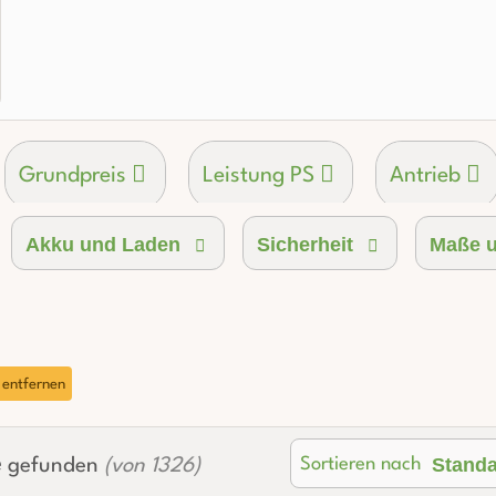
Grundpreis
Leistung PS
Antrieb
Akku und Laden
Sicherheit
Maße u
p
Sitze
Kofferraumvolumen
r entfernen
e
Stand
Sortieren nach
gefunden
(von 1326)