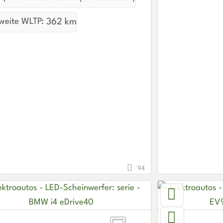
weite WLTP:
362 km
94