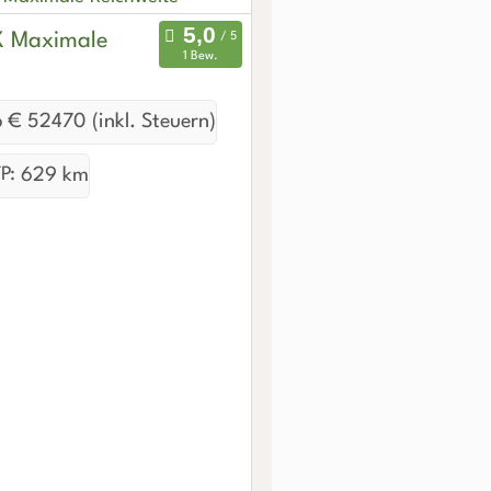
X Maximale
1 Bew.
 € 52470 (inkl. Steuern)
P:
629 km