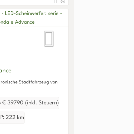
94
ance
ktronische Stadtfahrzeug von
 € 39790 (inkl. Steuern)
P:
222 km