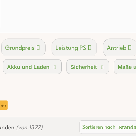
Grundpreis
Leistung PS
Antrieb
Akku und Laden
Sicherheit
Maße u
p
Sitze
Kofferraumvolumen
rnen
Stand
Sortieren nach
unden
(von 1327)