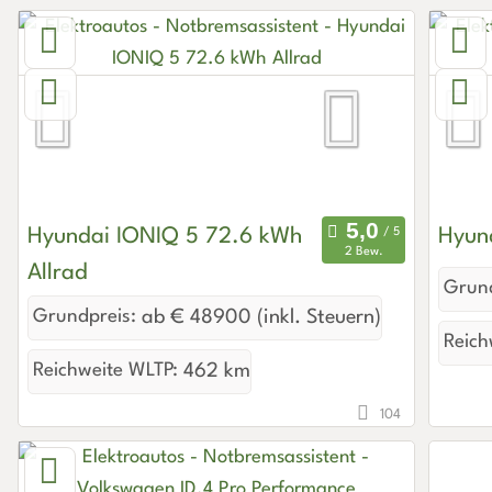
Hyundai IONIQ 5 72.6 kWh
Hyun
2 Bew.
Allrad
Grund
Grundpreis:
ab € 48900 (inkl. Steuern)
Reich
Reichweite WLTP:
462 km
104