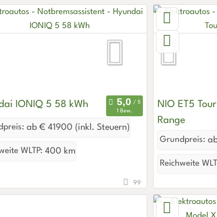
dai IONIQ 5 58 kWh
NIO ET5 Tour
1 Bew.
Range
preis:
ab € 41900 (inkl. Steuern)
Grundpreis:
ab
weite WLTP:
400 km
Reichweite WLT
99