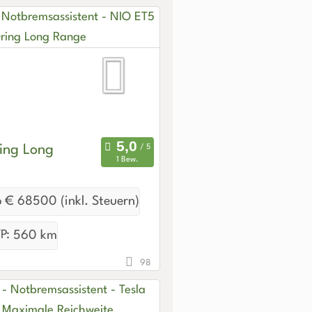
ing Long
1 Bew.
 € 68500 (inkl. Steuern)
P:
560 km
98