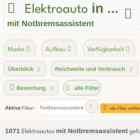
in ...
Elektroauto
mit Notbremsassistent
Marke
Aufbau
Verfügbarkeit
Überblick
Reichweite und Verbrauch
Akku-Kapazität brutto
Ladeanschluss-Ty
Bewertung
alle Filter
Aktive
Notbremsassistent
Filter:
alle Filter entfe
1071
mit Notbremsassistent
Elektroautos
gef