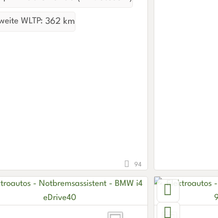
weite WLTP:
362 km
94