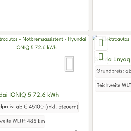
Skoda Enyaq
Grundpreis:
ab
Reichweite WLT
dai IONIQ 5 72.6 kWh
preis:
ab € 45100 (inkl. Steuern)
weite WLTP:
485 km