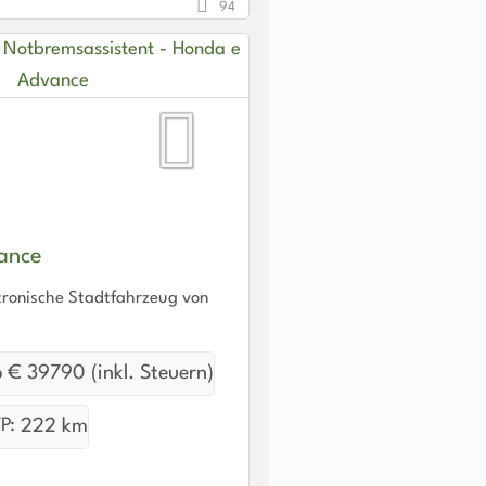
94
ance
ktronische Stadtfahrzeug von
 € 39790 (inkl. Steuern)
P:
222 km