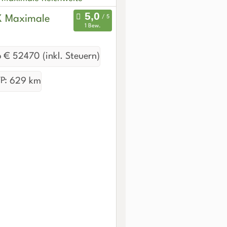
X Maximale
1 Bew.
 € 52470 (inkl. Steuern)
P:
629 km