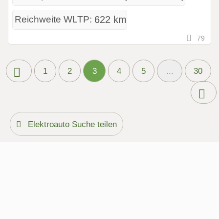
Reichweite WLTP:
622 km
79
1
2
3
4
5
...
30
Elektroauto Suche teilen