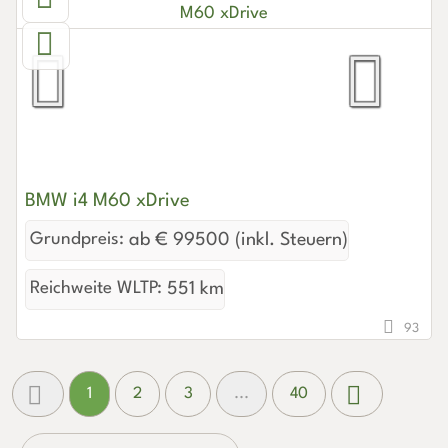
BMW i4 M60 xDrive
Grundpreis:
ab € 99500 (inkl. Steuern)
Reichweite WLTP:
551 km
93
1
2
3
...
40