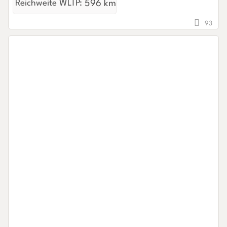
Reichweite WLTP:
596 km
93