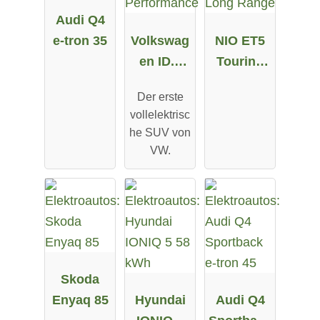
Audi Q4
e-tron 35
Volkswag
NIO ET5
en ID.4
Touring
Pro
Long
Der erste
Performa
Range
vollelektrisc
nce
he SUV von
VW.
Skoda
Enyaq 85
Hyundai
Audi Q4