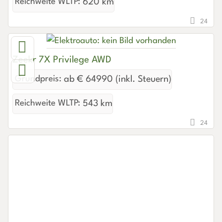
Reichweite WLTP:
620 km
24
Zeekr 7X Privilege AWD
Grundpreis:
ab € 64990 (inkl. Steuern)
Reichweite WLTP:
543 km
24