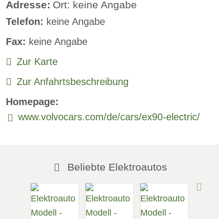
Lederlenkrad:
verfügbar
Adresse:
Ort: keine Angabe
Telefon:
keine Angabe
Standheizung:
verfügbar
Fax:
keine Angabe
Sprachsteuerung:
verfügbar
Zur Karte
Rückfahrkamera
Zur Anfahrtsbeschreibung
Sitzheizung vorne:
verfügbar
Homepage:
Sitzheizung hinten:
verfügbar
www.volvocars.com/de/cars/ex90-electric/
Freisprecheinrichtung:
verfügbar
Beliebte Elektroautos