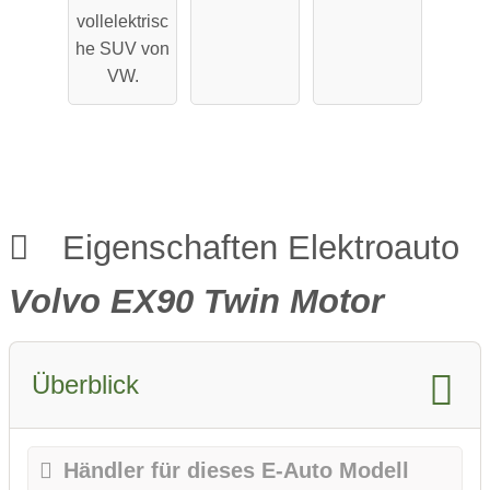
Performa
Reichweit
vollelektrisc
nce
e
he SUV von
VW.
Eigenschaften Elektroauto
Volvo EX90 Twin Motor
Überblick
Händler für dieses E-Auto Modell