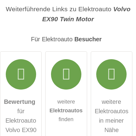
Name
Weiterführende Links zu Elektroauto
Volvo
EX90 Twin Motor
E-Mail-Adresse (wird nicht veröffentlicht)
Für Elektroauto
Besucher
Hiermit akzeptiere ich die
AGB
.
Die
Datenschutzerklärung
habe ich zur Kenntnis
genommen.
Bewertung
weitere
weitere
Elektroautos
für
Elektroautos
öffentliche Frage stellen
Abbrechen
finden
Elektroauto
in meiner
Hinweis:
Bitte beachten Sie, öffentliche Fragen sind
für alle
Volvo EX90
Nähe
Besucher sichtbar
.