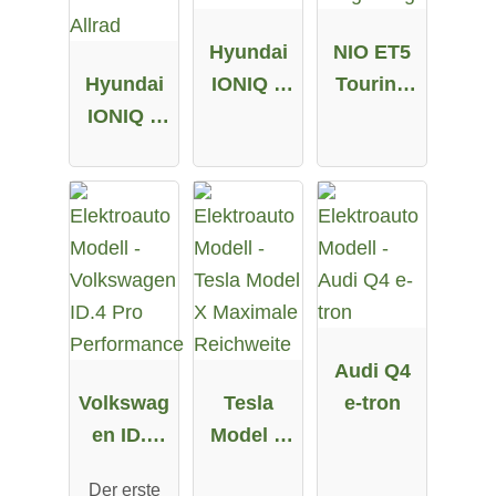
Hyundai
NIO ET5
Hyundai
IONIQ 5
Touring
IONIQ 5
58 kWh
Long
72.6 kWh
Range
Allrad
Audi Q4
Volkswag
Tesla
e-tron
en ID.4
Model X
Pro
Maximale
Der erste