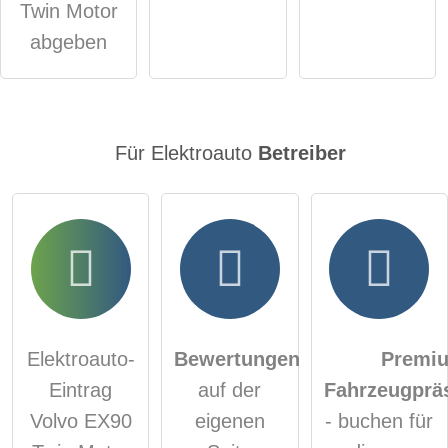
Twin Motor
Klicken Sie hier um eine
individuelle Frage
an den
abgeben
Elektroauto-Eintrag zu stellen
.
Für Elektroauto
Betreiber
Elektroauto-
Bewertungen
Premi
Eintrag
auf der
Fahrzeugprä
Volvo EX90
eigenen
- buchen für