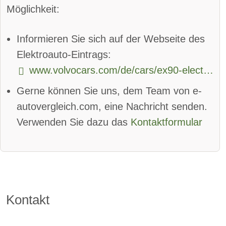
Parkassistent hinten:
verfügbar
Möglichkeit:
Spurhalteassistent
Informieren Sie sich auf der Webseite des
Totwinkel-Assistent:
verfügbar
Elektroauto-Eintrags:
www.volvocars.com/de/cars/ex90-electric/
App
Bluetooth:
verfügbar
Gerne können Sie uns, dem Team von e-
Alarmanlage:
verfügbar
autovergleich.com, eine Nachricht senden.
Android Auto:
verfügbar
Verwenden Sie dazu das
Kontaktformular
Apple CarPlay:
verfügbar
beheizbare Frontscheibe:
verfügbar
DAB-Radio
Kontakt
Klimaautomatik:
verfügbar