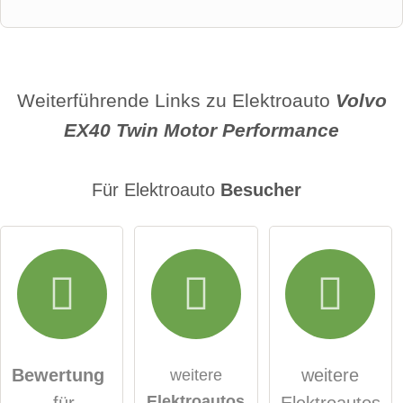
Vorname
Name
Weiterführende Links zu Elektroauto
Volvo
EX40 Twin Motor Performance
E-Mail-Adresse (wird nicht veröffentlicht)
Für Elektroauto
Besucher
Hiermit akzeptiere ich die
AGB
.
Die
Datenschutzerklärung
habe ich zur Kenntnis
genommen.
Bewertung
weitere
weitere
Elektroautos
für
Elektroautos