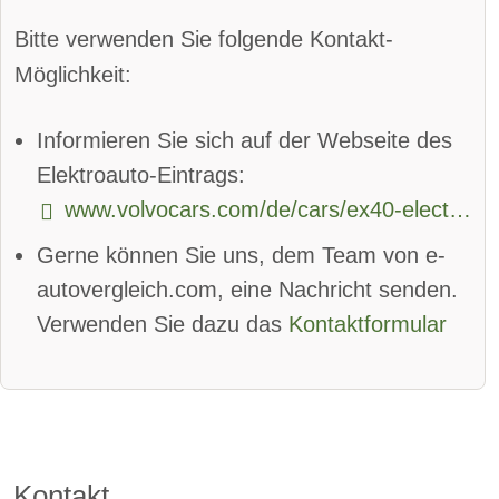
Parkassistent vorne:
verfügbar
Bitte verwenden Sie folgende Kontakt-
Parkassistent hinten:
verfügbar
Möglichkeit:
Spurhalteassistent
Informieren Sie sich auf der Webseite des
Totwinkel-Assistent:
verfügbar
Elektroauto-Eintrags:
www.volvocars.com/de/cars/ex40-electric/
App
Bluetooth:
verfügbar
Gerne können Sie uns, dem Team von e-
Alarmanlage:
verfügbar
autovergleich.com, eine Nachricht senden.
Android Auto:
verfügbar
Verwenden Sie dazu das
Kontaktformular
Apple CarPlay:
verfügbar
beheizbare Frontscheibe:
verfügbar
DAB-Radio
Kontakt