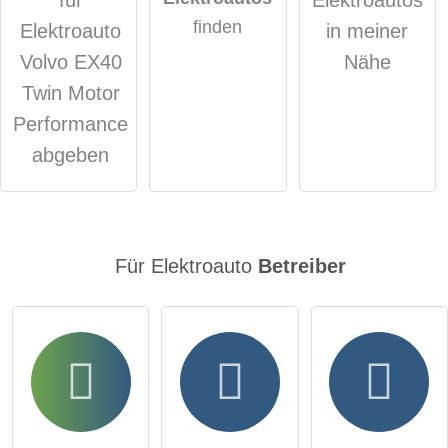
öffentliche Frage stellen
Abbrechen
finden
Elektroauto
in meiner
Hinweis:
Bitte beachten Sie, öffentliche Fragen sind
für alle
Volvo EX40
Nähe
Besucher sichtbar
.
Twin Motor
Klicken Sie hier um eine
individuelle Frage
an den
Performance
Elektroauto-Eintrag zu stellen
.
abgeben
Für Elektroauto
Betreiber