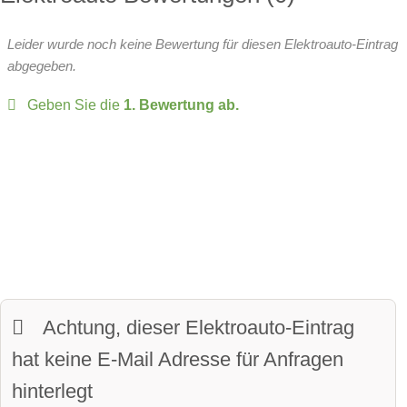
Wärmepumpe:
serie
Leergewicht:
2160 kg
Leider wurde noch keine Bewertung für diesen Elektroauto-Eintrag
Head-up Display:
verfügbar
zulässiges Gesamtgewicht:
2480 kg
abgegeben.
Over-the-Air-Updates
Geben Sie die
1. Bewertung ab.
zulässige Anhängelast:
1800 kg
Fahrer-Profile:
verfügbar
Sitze:
5-Sitzer
Panoramadach:
verfügbar
davon vollwertige Sitze
Matrix-Licht:
verfügbar
Kofferraumvolumen:
462 Liter
LED-Scheinwerfer:
verfügbar
maximales Ladevolumen:
1445 Liter
beheiztes Lenkrad:
verfügbar
Frunkvolumen
Achtung, dieser Elektroauto-Eintrag
LED-Tagfahrlicht:
verfügbar
Wendekreis:
11.4 m
hat keine E-Mail Adresse für Anfragen
Kurvenlicht
hinterlegt