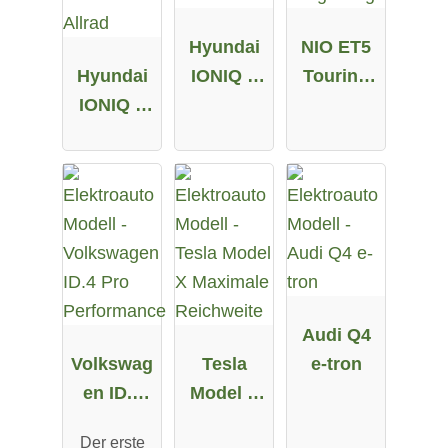
Hyundai
NIO ET5
Hyundai
IONIQ 5
Touring
IONIQ 5
58 kWh
Long
72.6 kWh
Range
Allrad
Audi Q4
Volkswag
Tesla
e-tron
en ID.4
Model X
Pro
Maximale
Der erste