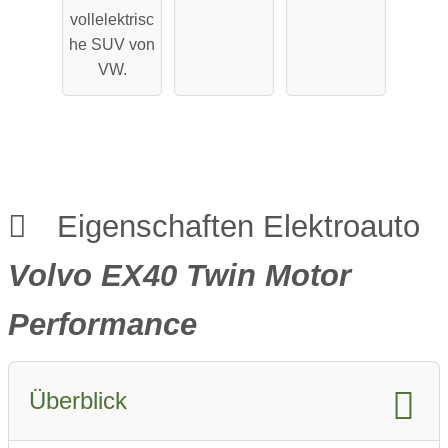
Performa
Reichweit
vollelektrisc
nce
e
he SUV von
VW.
Eigenschaften Elektroauto
Volvo EX40 Twin Motor
Performance
Überblick