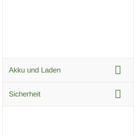
Fahrzeugverbrauch WLTP:
14.7 KWh/km
Fahrzeugverbrauch real Sommer:
18.2 kWh/km
Fahrzeugverbrauch real Winter:
24.3 kWh/km
Akku und Laden
Akku-Kapazität brutto:
82 kWh
Sicherheit
Akku-Kapazität nutzbar:
79 kWh
Euro NCAP Gesamtbewertung:
Ladeanschluss-Typ:
CCS Combo 2
Airbags:
8
Schnellladen