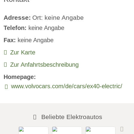
Klimaautomatik:
verfügbar
Lederlenkrad:
verfügbar
Adresse:
Ort: keine Angabe
Telefon:
keine Angabe
Standheizung:
verfügbar
Fax:
keine Angabe
Sprachsteuerung:
verfügbar
Zur Karte
Rückfahrkamera
Zur Anfahrtsbeschreibung
Sitzheizung vorne:
verfügbar
Homepage:
Sitzheizung hinten:
verfügbar
www.volvocars.com/de/cars/ex40-electric/
Freisprecheinrichtung:
verfügbar
Beliebte Elektroautos