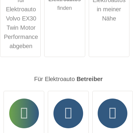
öffentliche Frage stellen
Abbrechen
finden
Elektroauto
in meiner
Hinweis:
Bitte beachten Sie, öffentliche Fragen sind
für alle
Volvo EX30
Nähe
Besucher sichtbar
.
Twin Motor
Klicken Sie hier um eine
individuelle Frage
an den
Performance
Elektroauto-Eintrag zu stellen
.
abgeben
Für Elektroauto
Betreiber