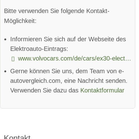
Parkassistent vorne:
verfügbar
Bitte verwenden Sie folgende Kontakt-
Parkassistent hinten:
verfügbar
Möglichkeit:
Spurhalteassistent
Informieren Sie sich auf der Webseite des
Totwinkel-Assistent:
verfügbar
Elektroauto-Eintrags:
www.volvocars.com/de/cars/ex30-electric/
App
Bluetooth:
verfügbar
Gerne können Sie uns, dem Team von e-
Alarmanlage:
verfügbar
autovergleich.com, eine Nachricht senden.
Android Auto:
verfügbar
Verwenden Sie dazu das
Kontaktformular
Apple CarPlay:
verfügbar
beheizbare Frontscheibe:
verfügbar
DAB-Radio
Kontakt