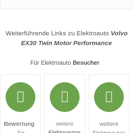
Vorname
Name
Weiterführende Links zu Elektroauto
Volvo
EX30 Twin Motor Performance
E-Mail-Adresse (wird nicht veröffentlicht)
Für Elektroauto
Besucher
Hiermit akzeptiere ich die
AGB
.
Die
Datenschutzerklärung
habe ich zur Kenntnis
genommen.
Bewertung
weitere
weitere
Elektroautos
für
Elektroautos