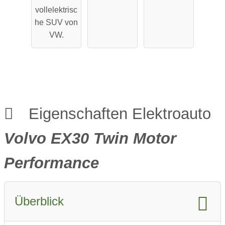
Performa
Reichweit
vollelektrisc
nce
e
he SUV von
VW.
Eigenschaften Elektroauto
Volvo EX30 Twin Motor
Performance
Überblick