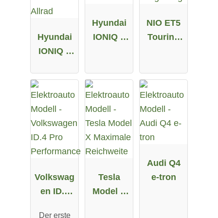
Hyundai
NIO ET5
Hyundai
IONIQ 5
Touring
IONIQ 5
58 kWh
Long
72.6 kWh
Range
Allrad
Audi Q4
Volkswag
Tesla
e-tron
en ID.4
Model X
Pro
Maximale
Der erste