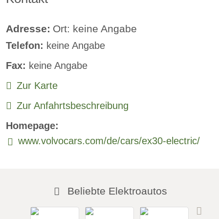
Klimaautomatik:
verfügbar
Lederlenkrad:
verfügbar
Adresse:
Ort: keine Angabe
Telefon:
keine Angabe
Standheizung:
verfügbar
Fax:
keine Angabe
Sprachsteuerung:
verfügbar
Zur Karte
Rückfahrkamera
Zur Anfahrtsbeschreibung
Sitzheizung vorne:
verfügbar
Homepage:
Sitzheizung hinten:
verfügbar
www.volvocars.com/de/cars/ex30-electric/
Freisprecheinrichtung:
verfügbar
Beliebte Elektroautos