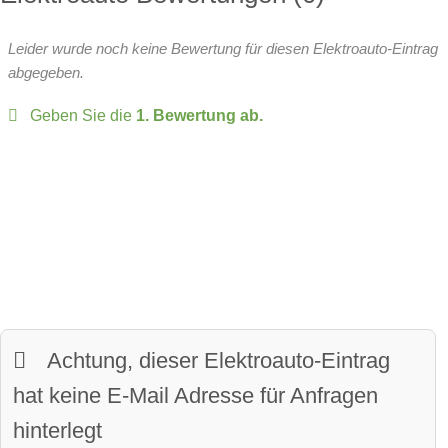
Wärmepumpe:
serie
Batteriespannung:
400 Volt
Leergewicht:
1920 kg
Leider wurde noch keine Bewertung für diesen Elektroauto-Eintrag
Head-up Display
zulässiges Gesamtgewicht:
2180 kg
abgegeben.
Over-the-Air-Updates
Geben Sie die
1. Bewertung ab.
zulässige Anhängelast:
1600 kg
Fahrer-Profile:
verfügbar
Sitze:
5-Sitzer
Panoramadach:
verfügbar
davon vollwertige Sitze
Matrix-Licht:
verfügbar
Kofferraumvolumen:
318 Liter
LED-Scheinwerfer:
verfügbar
maximales Ladevolumen:
904 Liter
beheiztes Lenkrad:
verfügbar
Frunkvolumen:
15 Liter
Achtung, dieser Elektroauto-Eintrag
LED-Tagfahrlicht:
verfügbar
Wendekreis:
10.6 m
hat keine E-Mail Adresse für Anfragen
Kurvenlicht
hinterlegt