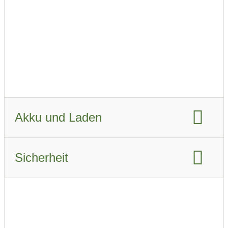
Fahrzeugverbrauch WLTP:
14.4 KWh/km
Fahrzeugverbrauch real Sommer:
16.7 kWh/km
Fahrzeugverbrauch real Winter:
22.4 kWh/km
Akku und Laden
Akku-Kapazität brutto:
69 kWh
Sicherheit
Akku-Kapazität nutzbar:
65 kWh
Euro NCAP Gesamtbewertung:
Ladeanschluss-Typ:
CCS Combo 2
Airbags:
7
Schnellladen