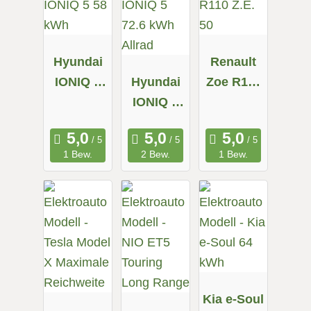
Hyundai
Renault
IONIQ 5
Hyundai
Zoe R110
58 kWh
IONIQ 5
Z.E. 50
72.6 kWh
Allrad
1 Bew.
2 Bew.
1 Bew.
Kia e-Soul