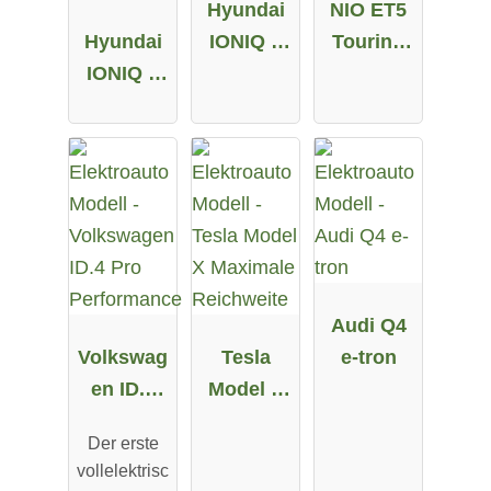
Hyundai
NIO ET5
Hyundai
IONIQ 5
Touring
IONIQ 5
58 kWh
Long
72.6 kWh
Range
Allrad
Audi Q4
Volkswag
Tesla
e-tron
en ID.4
Model X
Pro
Maximale
Der erste
Performa
Reichweit
vollelektrisc
nce
e