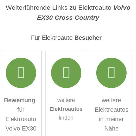
Name
Weiterführende Links zu Elektroauto
Volvo
EX30 Cross Country
E-Mail-Adresse (wird nicht veröffentlicht)
Für Elektroauto
Besucher
Hiermit akzeptiere ich die
AGB
.
Die
Datenschutzerklärung
habe ich zur Kenntnis
genommen.
Bewertung
weitere
weitere
Elektroautos
für
Elektroautos
öffentliche Frage stellen
Abbrechen
finden
Elektroauto
in meiner
Hinweis:
Bitte beachten Sie, öffentliche Fragen sind
für alle
Volvo EX30
Nähe
Besucher sichtbar
.