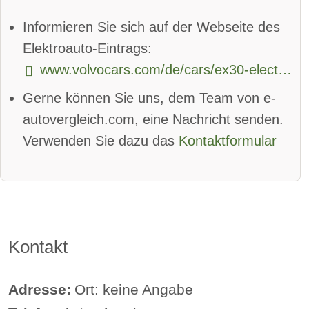
Spurhalteassistent
Informieren Sie sich auf der Webseite des
Totwinkel-Assistent:
verfügbar
Elektroauto-Eintrags:
www.volvocars.com/de/cars/ex30-electric/
App
Bluetooth:
verfügbar
Gerne können Sie uns, dem Team von e-
Alarmanlage:
verfügbar
autovergleich.com, eine Nachricht senden.
Android Auto:
verfügbar
Verwenden Sie dazu das
Kontaktformular
Apple CarPlay:
verfügbar
beheizbare Frontscheibe:
verfügbar
DAB-Radio
Kontakt
Klimaautomatik:
verfügbar
Lederlenkrad:
verfügbar
Adresse:
Ort: keine Angabe