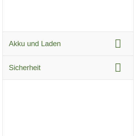
Fahrzeugverbrauch real Sommer:
17.1 kWh/km
Fahrzeugverbrauch real Winter:
22.8 kWh/km
Akku und Laden
Akku-Kapazität brutto:
69 kWh
Sicherheit
Akku-Kapazität nutzbar:
65 kWh
Euro NCAP Gesamtbewertung:
Ladeanschluss-Typ:
Type 2
Airbags:
6
Schnellladen
Beschreibung der Airbags
ABS
Ladeleistung AC:
22 kW
ESP
Notbremsassistent
Schnellladeleistung DC:
153 kW