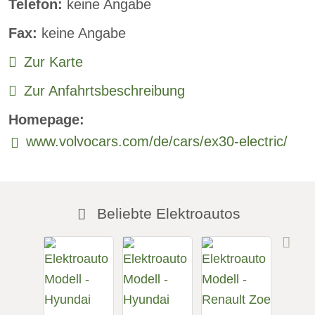
Telefon:
keine Angabe
Standheizung:
verfügbar
Fax:
keine Angabe
Sprachsteuerung:
verfügbar
Zur Karte
Rückfahrkamera
Zur Anfahrtsbeschreibung
Sitzheizung vorne:
verfügbar
Homepage:
Sitzheizung hinten:
verfügbar
www.volvocars.com/de/cars/ex30-electric/
Freisprecheinrichtung:
verfügbar
Beliebte Elektroautos