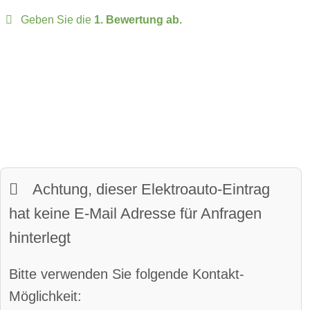
Over-the-Air-Updates
Geben Sie die
1. Bewertung ab.
zulässige Anhängelast:
1600 kg
Fahrer-Profile:
verfügbar
Sitze:
5-Sitzer
Panoramadach:
verfügbar
davon vollwertige Sitze
Matrix-Licht
Kofferraumvolumen:
318 Liter
LED-Scheinwerfer:
verfügbar
maximales Ladevolumen:
1000 Liter
beheiztes Lenkrad:
verfügbar
Frunkvolumen:
15 Liter
Achtung, dieser Elektroauto-Eintrag
LED-Tagfahrlicht:
verfügbar
Wendekreis:
11.2 m
hat keine E-Mail Adresse für Anfragen
Kurvenlicht
hinterlegt
Parkassistent vorne:
verfügbar
Bitte verwenden Sie folgende Kontakt-
Parkassistent hinten:
verfügbar
Möglichkeit: