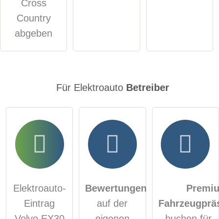
Cross
Klicken Sie hier um eine
individuelle Frage
an den
Country
Elektroauto-Eintrag zu stellen
.
abgeben
Für Elektroauto
Betreiber
Elektroauto-
Bewertungen
Premi
Eintrag
auf der
Fahrzeugprä
Volvo EX30
eigenen
- buchen für