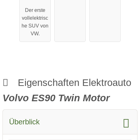
Pro
Maximale
Der erste
Performa
Reichweit
vollelektrisc
nce
e
he SUV von
VW.
Eigenschaften Elektroauto
Volvo ES90 Twin Motor
Überblick