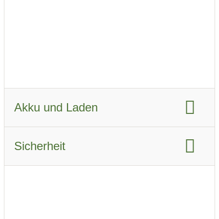
Fahrzeugverbrauch WLTP:
14.9 KWh/km
Fahrzeugverbrauch real Sommer:
15.9 kWh/km
Fahrzeugverbrauch real Winter:
21.7 kWh/km
Akku und Laden
Akku-Kapazität brutto:
106 kWh
Sicherheit
Akku-Kapazität nutzbar:
102 kWh
Euro NCAP Gesamtbewertung
Ladeanschluss-Typ:
CCS Combo 2
Airbags:
6
Schnellladen
Beschreibung der Airbags
ABS