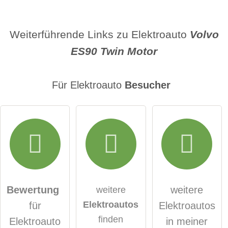
Name
Weiterführende Links zu Elektroauto
Volvo
ES90 Twin Motor
E-Mail-Adresse (wird nicht veröffentlicht)
Für Elektroauto
Besucher
Hiermit akzeptiere ich die
AGB
.
Die
Datenschutzerklärung
habe ich zur Kenntnis
genommen.
Bewertung
weitere
weitere
Elektroautos
für
Elektroautos
öffentliche Frage stellen
Abbrechen
finden
Elektroauto
in meiner