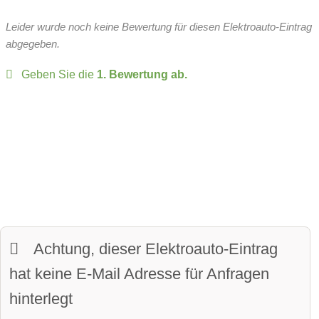
Wärmepumpe:
serie
Leergewicht:
2628 kg
Leider wurde noch keine Bewertung für diesen Elektroauto-Eintrag
Head-up Display
zulässiges Gesamtgewicht:
3070 kg
abgegeben.
Over-the-Air-Updates
Geben Sie die
1. Bewertung ab.
zulässige Anhängelast:
2000 kg
Fahrer-Profile
Panoramadach
Sitze:
5-Sitzer
Matrix-Licht
LED-Scheinwerfer
davon vollwertige Sitze
beheiztes Lenkrad
Kofferraumvolumen:
446 Liter
LED-Tagfahrlicht
Kurvenlicht
maximales Ladevolumen:
1427 Liter
Parkassistent vorne
Frunkvolumen:
27 Liter
Achtung, dieser Elektroauto-Eintrag
Parkassistent hinten
Wendekreis:
11.8 m
hat keine E-Mail Adresse für Anfragen
Spurhalteassistent
hinterlegt