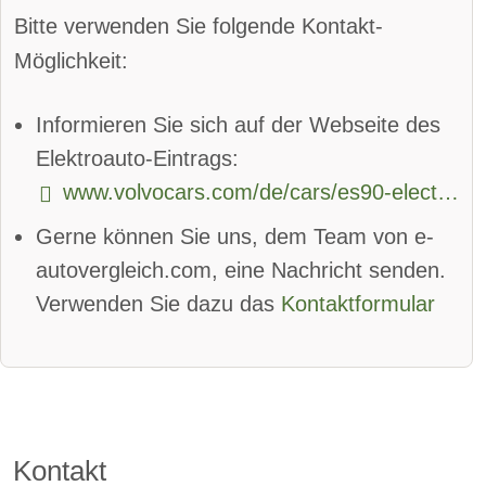
Totwinkel-Assistent
App
Bitte verwenden Sie folgende Kontakt-
Bluetooth
Alarmanlage
Möglichkeit:
Android Auto
Apple CarPlay
Informieren Sie sich auf der Webseite des
beheizbare Frontscheibe
Elektroauto-Eintrags:
www.volvocars.com/de/cars/es90-electric/
DAB-Radio
Klimaautomatik
Gerne können Sie uns, dem Team von e-
Lederlenkrad
Standheizung
autovergleich.com, eine Nachricht senden.
Sprachsteuerung
Verwenden Sie dazu das
Kontaktformular
Rückfahrkamera
Sitzheizung vorne
Sitzheizung hinten
Kontakt
Freisprecheinrichtung