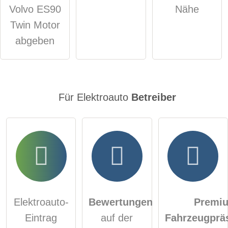
Hinweis:
Bitte beachten Sie, öffentliche Fragen sind
für alle
Volvo ES90
Nähe
Besucher sichtbar
.
Twin Motor
Klicken Sie hier um eine
individuelle Frage
an den
abgeben
Elektroauto-Eintrag zu stellen
.
Für Elektroauto
Betreiber
Elektroauto-
Bewertungen
Premi
Eintrag
auf der
Fahrzeugprä