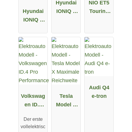
Hyundai
NIO ET5
Hyundai
IONIQ 5
Touring
IONIQ 5
58 kWh
Long
72.6 kWh
Range
Allrad
Audi Q4
Volkswag
Tesla
e-tron
en ID.4
Model X
Pro
Maximale
Der erste
Performa
Reichweit
vollelektrisc
nce
e