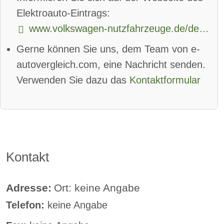
beheizbare Frontscheibe
Elektroauto-Eintrags:
www.volkswagen-nutzfahrzeuge.de/de/modelle/id-buzz.html
DAB-Radio
Klimaautomatik
Gerne können Sie uns, dem Team von e-
Lederlenkrad
Standheizung
autovergleich.com, eine Nachricht senden.
Sprachsteuerung
Verwenden Sie dazu das
Kontaktformular
Rückfahrkamera
Sitzheizung vorne
Sitzheizung hinten
Kontakt
Freisprecheinrichtung
Adresse:
Ort: keine Angabe
Telefon:
keine Angabe