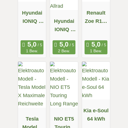
Hyundai
Renault
IONIQ 5
Hyundai
Zoe R110
58 kWh
IONIQ 5
Z.E. 50
72.6 kWh
Allrad
1 Bew.
2 Bew.
1 Bew.
Kia e-Soul
Tesla
NIO ET5
64 kWh
Model X
Touring