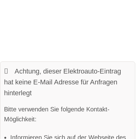
Fahrer-Profile
Panoramadach
Kofferraumvolumen
Matrix-Licht
LED-Scheinwerfer
maximales Ladevolumen
beheiztes Lenkrad
Frunkvolumen
LED-Tagfahrlicht
Kurvenlicht
Wendekreis:
11.8 m
Parkassistent vorne
Achtung, dieser Elektroauto-Eintrag
Parkassistent hinten
hat keine E-Mail Adresse für Anfragen
Spurhalteassistent
hinterlegt
Totwinkel-Assistent
App
Bitte verwenden Sie folgende Kontakt-
Bluetooth
Alarmanlage
Möglichkeit:
Android Auto
Apple CarPlay
Informieren Sie sich auf der Webseite des