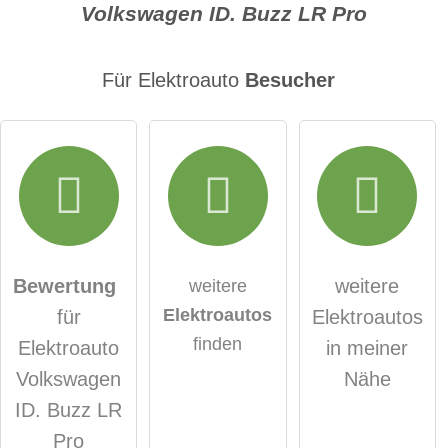
Volkswagen ID. Buzz LR Pro
E-Mail-Adresse (wird nicht veröffentlicht)
Für Elektroauto
Besucher
Hiermit akzeptiere ich die
AGB
.
Die
Datenschutzerklärung
habe ich zur Kenntnis
genommen.
Bewertung
weitere
weitere
Elektroautos
für
Elektroautos
öffentliche Frage stellen
Abbrechen
finden
Elektroauto
in meiner
Hinweis:
Bitte beachten Sie, öffentliche Fragen sind
für alle
Volkswagen
Nähe
Besucher sichtbar
.
ID. Buzz LR
Klicken Sie hier um eine
individuelle Frage
an den
Pro
Elektroauto-Eintrag zu stellen
.