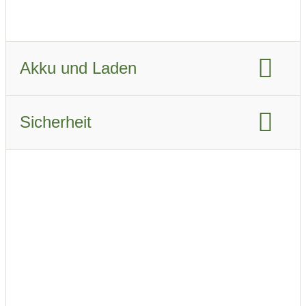
Fahrzeugverbrauch real Winter:
25.7 kWh/km
Akku und Laden
Akku-Kapazität brutto:
91 kWh
Sicherheit
Akku-Kapazität nutzbar:
86 kWh
Euro NCAP Gesamtbewertung
Ladeanschluss-Typ
Schnellladen
Airbags
Ladeleistung AC
Beschreibung der Airbags
ABS
Schnellladeleistung DC
ESP
Notbremsassistent
AC Phasen
adaptiver Tempomat
Akku Vorkonditionierung