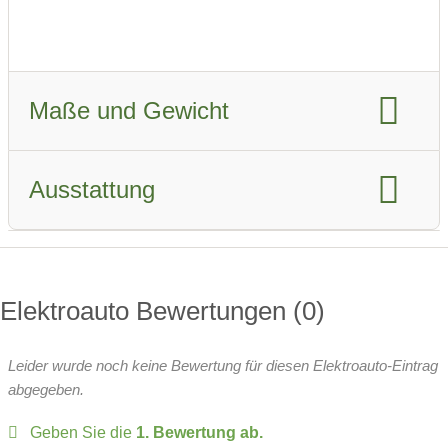
autonomes Fahren
Ladegeschwindigkeit AC
Ausstiegsassistent
Ladegeschwindigkeit DC
Müdigkeits-Warnsystem
Maße und Gewicht
Ladezeit AC
Ladezeit DC
Notrufsystem
Position Ladeanschluss
Länge
Breite
Ausstattung
Batteriespannung
Breite inkl. Spiegel
Höhe
Anhängerkupplung
Radstand
Leergewicht
Isofix:
3 Sitze
Dachreling
zulässiges Gesamtgewicht
Elektroauto Bewertungen
0
Wärmepumpe:
optional
zulässige Anhängelast
Leider wurde noch keine Bewertung für diesen Elektroauto-Eintrag
Head-up Display
Sitze:
7-Sitzer
abgegeben.
Over-the-Air-Updates
Geben Sie die
1. Bewertung ab.
davon vollwertige Sitze