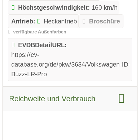
Höchstgeschwindigkeit:
160 km/h
Antrieb:
Heckantrieb
Broschüre
verfügbare Außenfarben
EVDBDetailURL:
https://ev-
database.org/de/pkw/3634/Volkswagen-ID-
Buzz-LR-Pro
Reichweite und Verbrauch
Reichweite WLTP:
496 km
Reichweite Stadt WLTP:
565 km