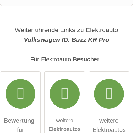
Vorname
Name
Weiterführende Links zu Elektroauto
Volkswagen ID. Buzz KR Pro
E-Mail-Adresse (wird nicht veröffentlicht)
Für Elektroauto
Besucher
Hiermit akzeptiere ich die
AGB
.
Die
Datenschutzerklärung
habe ich zur Kenntnis
genommen.
Bewertung
weitere
weitere
Elektroautos
für
Elektroautos
öffentliche Frage stellen
Abbrechen