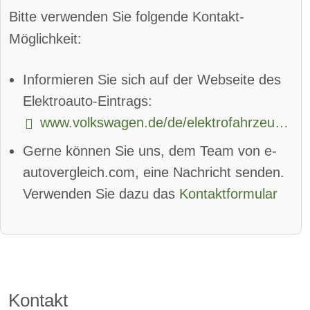
Parkassistent vorne:
verfügbar
Bitte verwenden Sie folgende Kontakt-
Parkassistent hinten:
verfügbar
Möglichkeit:
Spurhalteassistent
Informieren Sie sich auf der Webseite des
Totwinkel-Assistent
App
Elektroauto-Eintrags:
www.volkswagen.de/de/elektrofahrzeuge/elektro-und-hybridfahrzeuge/id-buzz.html
Bluetooth:
verfügbar
Gerne können Sie uns, dem Team von e-
Alarmanlage:
verfügbar
autovergleich.com, eine Nachricht senden.
Android Auto:
verfügbar
Verwenden Sie dazu das
Kontaktformular
Apple CarPlay:
verfügbar
beheizbare Frontscheibe:
verfügbar
DAB-Radio
Kontakt
Klimaautomatik:
verfügbar