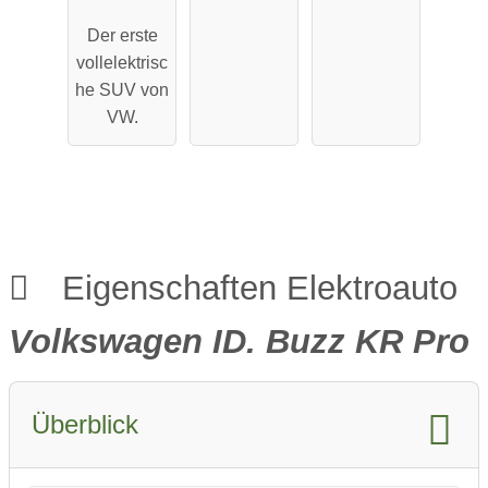
Pro
Maximale
Der erste
Performa
Reichweit
vollelektrisc
nce
e
he SUV von
VW.
Eigenschaften Elektroauto
Volkswagen ID. Buzz KR Pro
Überblick