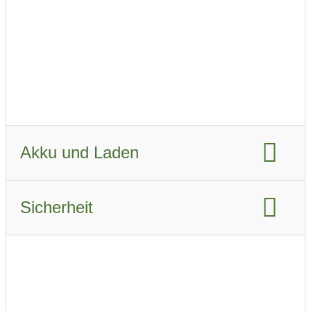
Fahrzeugverbrauch WLTP:
17.1 KWh/km
Fahrzeugverbrauch real Sommer:
19 kWh/km
Fahrzeugverbrauch real Winter:
25.1 kWh/km
Akku und Laden
Akku-Kapazität brutto:
84 kWh
Sicherheit
Akku-Kapazität nutzbar:
79 kWh
Euro NCAP Gesamtbewertung:
Ladeanschluss-Typ:
CCS Combo 2
Airbags:
6
Schnellladen
Beschreibung der Airbags
ABS