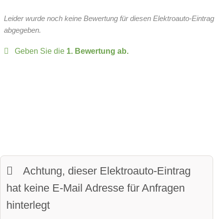
Rechts hinten
Wärmepumpe:
optional
Leergewicht:
2279 kg
Leider wurde noch keine Bewertung für diesen Elektroauto-Eintrag
Batteriespannung:
400 Volt
Head-up Display
zulässiges Gesamtgewicht:
3000 kg
abgegeben.
Over-the-Air-Updates
Geben Sie die
1. Bewertung ab.
zulässige Anhängelast:
1000 kg
Fahrer-Profile:
verfügbar
Sitze:
6-Sitzer
Panoramadach:
verfügbar
davon vollwertige Sitze
Matrix-Licht
Kofferraumvolumen:
1121 Liter
LED-Scheinwerfer:
verfügbar
maximales Ladevolumen:
2123 Liter
beheiztes Lenkrad:
verfügbar
Frunkvolumen
Achtung, dieser Elektroauto-Eintrag
LED-Tagfahrlicht:
verfügbar
Wendekreis:
11.1 m
hat keine E-Mail Adresse für Anfragen
Kurvenlicht
hinterlegt