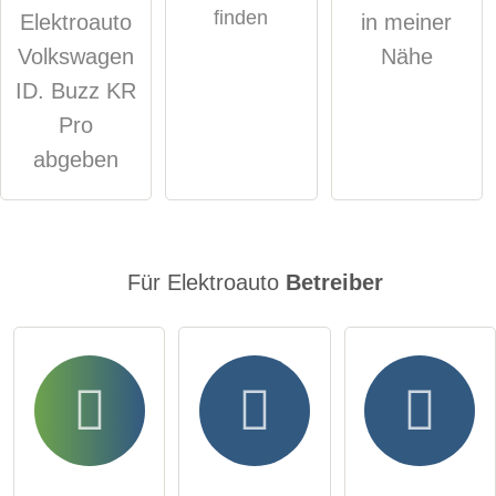
finden
Elektroauto
in meiner
Hinweis:
Bitte beachten Sie, öffentliche Fragen sind
für alle
Volkswagen
Nähe
Besucher sichtbar
.
ID. Buzz KR
Klicken Sie hier um eine
individuelle Frage
an den
Pro
Elektroauto-Eintrag zu stellen
.
abgeben
Für Elektroauto
Betreiber