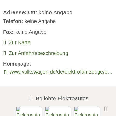
Lederlenkrad:
verfügbar
Adresse:
Ort: keine Angabe
Telefon:
keine Angabe
Standheizung:
verfügbar
Fax:
keine Angabe
Sprachsteuerung:
verfügbar
Zur Karte
Rückfahrkamera
Zur Anfahrtsbeschreibung
Sitzheizung vorne:
verfügbar
Homepage:
Sitzheizung hinten:
verfügbar
www.volkswagen.de/de/elektrofahrzeuge/elektro-und-hybridfahrzeuge/id-buzz.html
Freisprecheinrichtung:
verfügbar
Beliebte Elektroautos