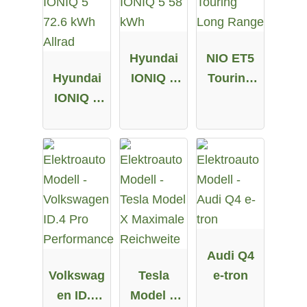
Hyundai
NIO ET5
Hyundai
IONIQ 5
Touring
IONIQ 5
58 kWh
Long
72.6 kWh
Range
Allrad
Audi Q4
Volkswag
Tesla
e-tron
en ID.4
Model X