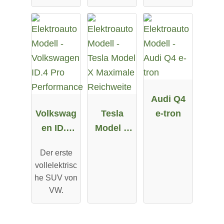
Allrad
Audi Q4
Volkswag
Tesla
e-tron
en ID.4
Model X
Pro
Maximale
Der erste
Performa
Reichweit
vollelektrisc
nce
e
he SUV von
VW.