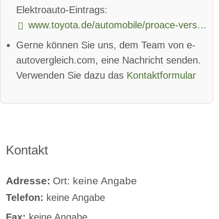
Bluetooth:
verfügbar
Elektroauto-Eintrags:
www.toyota.de/automobile/proace-verso-ev/
Alarmanlage:
verfügbar
Gerne können Sie uns, dem Team von e-
Android Auto:
verfügbar
autovergleich.com, eine Nachricht senden.
Apple CarPlay:
verfügbar
Verwenden Sie dazu das
Kontaktformular
beheizbare Frontscheibe
DAB-Radio
Klimaautomatik
Lederlenkrad
Standheizung
Kontakt
Sprachsteuerung
Rückfahrkamera
Adresse:
Ort: keine Angabe
Telefon:
keine Angabe
Sitzheizung vorne:
verfügbar
Fax:
keine Angabe