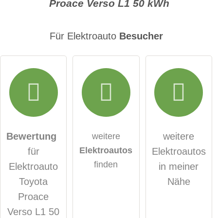
Proace Verso L1 50 kWh
E-Mail-Adresse (wird nicht veröffentlicht)
Für Elektroauto
Besucher
Hiermit akzeptiere ich die
AGB
.
Die
Datenschutzerklärung
habe ich zur Kenntnis
genommen.
Bewertung
weitere
weitere
Elektroautos
für
Elektroautos
öffentliche Frage stellen
Abbrechen
finden
Elektroauto
in meiner
Hinweis:
Bitte beachten Sie, öffentliche Fragen sind
für alle
Toyota
Nähe
Besucher sichtbar
.
Proace
Klicken Sie hier um eine
individuelle Frage
an den
Verso L1 50
Elektroauto-Eintrag zu stellen
.