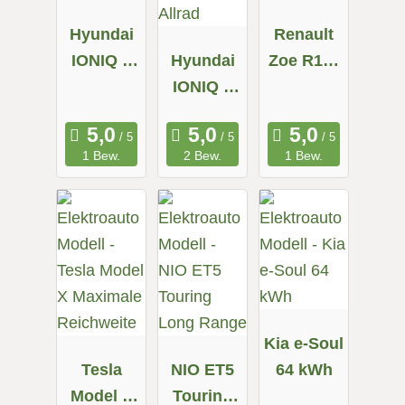
Hyundai
Renault
IONIQ 5
Hyundai
Zoe R110
58 kWh
IONIQ 5
Z.E. 50
72.6 kWh
Allrad
1 Bew.
2 Bew.
1 Bew.
Kia e-Soul
Tesla
NIO ET5
64 kWh
Model X
Touring