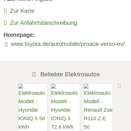
Sitzheizung hinten
Zur Karte
Freisprecheinrichtung:
verfügbar
Zur Anfahrtsbeschreibung
Homepage:
www.toyota.de/automobile/proace-verso-ev/
Beliebte Elektroautos