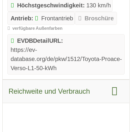
Höchstgeschwindigkeit:
130 km/h
Antrieb:
Frontantrieb
Broschüre
verfügbare Außenfarben
EVDBDetailURL:
https://ev-
database.org/de/pkw/1512/Toyota-Proace-
Verso-L1-50-kWh
Reichweite und Verbrauch
Reichweite WLTP:
230 km
Reichweite Stadt WLTP:
275 km