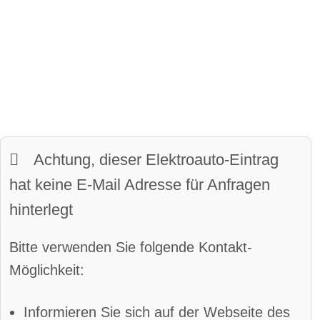
Panoramadach:
verfügbar
Sitze:
8-Sitzer
Matrix-Licht
davon vollwertige Sitze
LED-Scheinwerfer:
verfügbar
Kofferraumvolumen:
603 Liter
beheiztes Lenkrad
maximales Ladevolumen:
3061 Liter
LED-Tagfahrlicht:
verfügbar
Frunkvolumen:
0 Liter / kein Frunk
Achtung, dieser Elektroauto-Eintrag
Kurvenlicht
Wendekreis:
12.4 m
hat keine E-Mail Adresse für Anfragen
Parkassistent vorne:
verfügbar
hinterlegt
Parkassistent hinten:
verfügbar
Bitte verwenden Sie folgende Kontakt-
Spurhalteassistent
Möglichkeit:
Totwinkel-Assistent
App
Informieren Sie sich auf der Webseite des