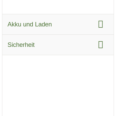
Fahrzeugverbrauch real Winter:
28.9 kWh/km
Akku und Laden
Akku-Kapazität brutto:
50 kWh
Sicherheit
Akku-Kapazität nutzbar:
46.3 kWh
Euro NCAP Gesamtbewertung
Ladeanschluss-Typ:
Type 2
CCS
Airbags
Schnellladen
Beschreibung der Airbags
ABS
Ladeleistung AC:
7.4 kW
ESP
Notbremsassistent
Schnellladeleistung DC:
101 kW
adaptiver Tempomat
AC Phasen:
3 Phasen