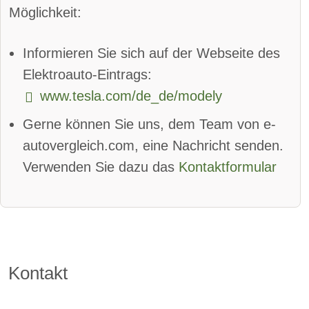
Parkassistent hinten:
verfügbar
Möglichkeit:
Spurhalteassistent
Informieren Sie sich auf der Webseite des
Totwinkel-Assistent:
verfügbar
Elektroauto-Eintrags:
www.tesla.com/de_de/modely
App
Bluetooth:
verfügbar
Gerne können Sie uns, dem Team von e-
Alarmanlage:
verfügbar
autovergleich.com, eine Nachricht senden.
Android Auto
Apple CarPlay
Verwenden Sie dazu das
Kontaktformular
beheizbare Frontscheibe:
verfügbar
DAB-Radio
Klimaautomatik:
verfügbar
Kontakt
Lederlenkrad:
verfügbar