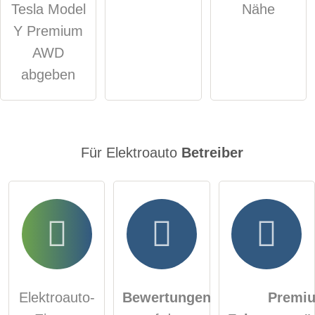
Hinweis:
Bitte beachten Sie, öffentliche Fragen sind
für alle
Tesla Model
Nähe
Besucher sichtbar
.
Y Premium
Klicken Sie hier um eine
individuelle Frage
an den
AWD
Elektroauto-Eintrag zu stellen
.
abgeben
Für Elektroauto
Betreiber
Elektroauto-
Bewertungen
Premi