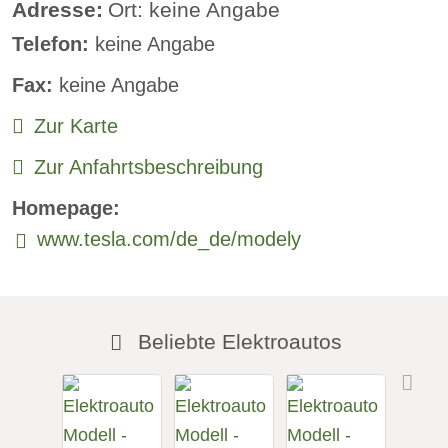
Standheizung:
verfügbar
Adresse:
Ort: keine Angabe
Telefon:
keine Angabe
Sprachsteuerung:
verfügbar
Fax:
keine Angabe
Rückfahrkamera
Zur Karte
Sitzheizung vorne:
verfügbar
Zur Anfahrtsbeschreibung
Sitzheizung hinten:
verfügbar
Homepage:
Freisprecheinrichtung:
verfügbar
www.tesla.com/de_de/modely
Beliebte Elektroautos