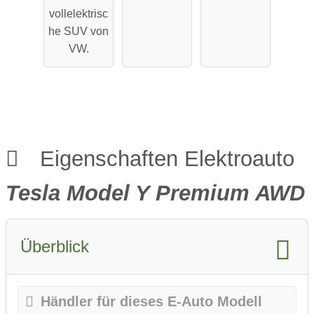
Performa
Reichweit
vollelektrisc
nce
e
he SUV von
VW.
Eigenschaften Elektroauto
Tesla Model Y Premium AWD
Überblick
Händler für dieses E-Auto Modell