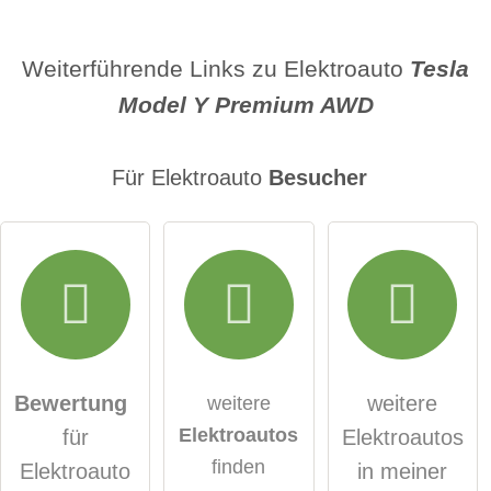
Name
Weiterführende Links zu Elektroauto
Tesla
Model Y Premium AWD
E-Mail-Adresse (wird nicht veröffentlicht)
Für Elektroauto
Besucher
Hiermit akzeptiere ich die
AGB
.
Die
Datenschutzerklärung
habe ich zur Kenntnis
genommen.
Bewertung
weitere
weitere
Elektroautos
für
Elektroautos
öffentliche Frage stellen
Abbrechen
finden
Elektroauto
in meiner