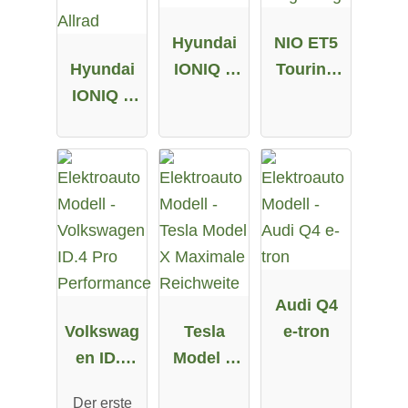
Hyundai
NIO ET5
Hyundai
IONIQ 5
Touring
IONIQ 5
58 kWh
Long
72.6 kWh
Range
Allrad
Audi Q4
Volkswag
Tesla
e-tron
en ID.4
Model X
Pro
Maximale
Der erste