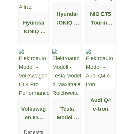
Hyundai
NIO ET5
Hyundai
IONIQ 5
Touring
IONIQ 5
58 kWh
Long
72.6 kWh
Range
Allrad
Audi Q4
Volkswag
Tesla
e-tron
en ID.4
Model X
Pro
Maximale
Der erste