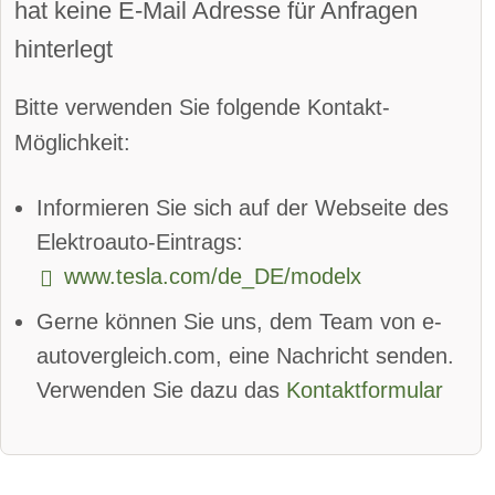
hat keine E-Mail Adresse für Anfragen
Parkassistent vorne:
verfügbar
hinterlegt
Parkassistent hinten:
verfügbar
Bitte verwenden Sie folgende Kontakt-
Spurhalteassistent
Möglichkeit:
Totwinkel-Assistent:
verfügbar
Informieren Sie sich auf der Webseite des
App
Bluetooth:
verfügbar
Elektroauto-Eintrags:
www.tesla.com/de_DE/modelx
Alarmanlage:
verfügbar
Gerne können Sie uns, dem Team von e-
Android Auto
autovergleich.com, eine Nachricht senden.
Apple CarPlay:
verfügbar
Verwenden Sie dazu das
Kontaktformular
beheizbare Frontscheibe:
verfügbar
DAB-Radio