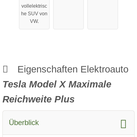
Performa
Reichweit
vollelektrisc
nce
e
he SUV von
VW.
Eigenschaften Elektroauto
Tesla Model X Maximale
Reichweite Plus
Überblick