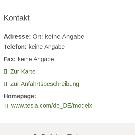
Klimaautomatik:
verfügbar
Kontakt
Lederlenkrad:
verfügbar
Standheizung:
verfügbar
Adresse:
Ort: keine Angabe
Telefon:
keine Angabe
Sprachsteuerung:
verfügbar
Fax:
keine Angabe
Rückfahrkamera
Zur Karte
Sitzheizung vorne:
verfügbar
Zur Anfahrtsbeschreibung
Sitzheizung hinten:
verfügbar
Homepage:
Freisprecheinrichtung:
verfügbar
www.tesla.com/de_DE/modelx