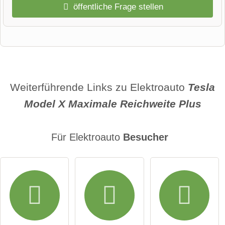
öffentliche Frage stellen
Vorname
Name
Weiterführende Links zu Elektroauto
Tesla
Model X Maximale Reichweite Plus
E-Mail-Adresse (wird nicht veröffentlicht)
Für Elektroauto
Besucher
Hiermit akzeptiere ich die
AGB
.
Die
Datenschutzerklärung
habe ich zur Kenntnis