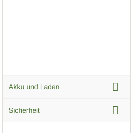
410 km
Fahrzeugverbrauch WLTP:
17.5 KWh/km
Fahrzeugverbrauch real Sommer:
18 kWh/km
Fahrzeugverbrauch real Winter:
23.9 kWh/km
Akku und Laden
Akku-Kapazität brutto:
103 kWh
Sicherheit
Akku-Kapazität nutzbar:
98 kWh
Euro NCAP Gesamtbewertung:
Ladeanschluss-Typ:
CCS Combo 2