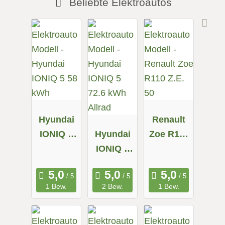
Beliebte Elektroautos
Hyundai
Renault
IONIQ 5
Hyundai
Zoe R110
58 kWh
IONIQ 5
Z.E. 50
72.6 kWh
Allrad
1 Bew.
2 Bew.
1 Bew.