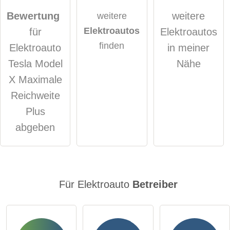
genommen.
Bewertung
weitere
weitere
Elektroautos
für
Elektroautos
öffentliche Frage stellen
Abbrechen
finden
Elektroauto
in meiner
Hinweis:
Bitte beachten Sie, öffentliche Fragen sind
für alle
Tesla Model
Nähe
Besucher sichtbar
.
X Maximale
Klicken Sie hier um eine
individuelle Frage
an den
Reichweite
Elektroauto-Eintrag zu stellen
.
Plus
abgeben
Für Elektroauto
Betreiber