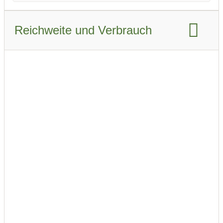
Reichweite und Verbrauch
Reichweite WLTP:
561 km
Reichweite Stadt WLTP:
685 km
Reichweite Stadt WLTP Winter:
475 km
Reichweite Autobahn WLTP:
440 km
Reichweite Autobahn WLTP Winter:
350 km
Reichweite kombiniert WLTP:
545 km
Reichweite kombiniert WLTP Winter: