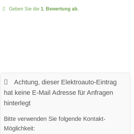
Fahrer-Profile:
verfügbar
Geben Sie die
1. Bewertung ab.
zulässige Anhängelast:
750 kg
Panoramadach
Matrix-Licht
Sitze:
5-Sitzer
LED-Scheinwerfer:
verfügbar
davon vollwertige Sitze
beheiztes Lenkrad:
verfügbar
Kofferraumvolumen:
650 Liter
LED-Tagfahrlicht:
verfügbar
maximales Ladevolumen:
1250 Liter
Kurvenlicht
Frunkvolumen:
24 Liter
Achtung, dieser Elektroauto-Eintrag
Parkassistent vorne:
verfügbar
Wendekreis:
11 m
hat keine E-Mail Adresse für Anfragen
Parkassistent hinten:
verfügbar
hinterlegt
Spurhalteassistent
Bitte verwenden Sie folgende Kontakt-
Totwinkel-Assistent:
verfügbar
Möglichkeit: