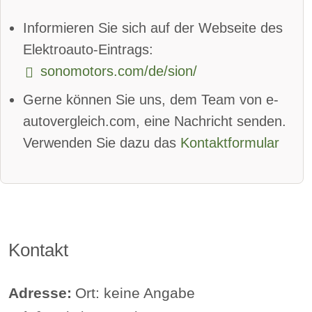
App
Bluetooth:
verfügbar
Informieren Sie sich auf der Webseite des
Alarmanlage:
verfügbar
Elektroauto-Eintrags:
sonomotors.com/de/sion/
Android Auto:
verfügbar
Gerne können Sie uns, dem Team von e-
Apple CarPlay:
verfügbar
autovergleich.com, eine Nachricht senden.
beheizbare Frontscheibe:
verfügbar
Verwenden Sie dazu das
Kontaktformular
DAB-Radio
Klimaautomatik:
verfügbar
Lederlenkrad:
verfügbar
Kontakt
Standheizung:
verfügbar
Sprachsteuerung:
verfügbar
Adresse:
Ort: keine Angabe