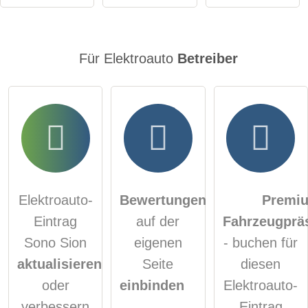
Elektroauto-Eintrag zu stellen
.
Für Elektroauto
Betreiber
Elektroauto-
Bewertungen
Premi
Eintrag
auf der
Fahrzeugprä
Sono Sion
eigenen
- buchen für
aktualisieren
Seite
diesen
oder
einbinden
Elektroauto-
verbessern
Eintrag