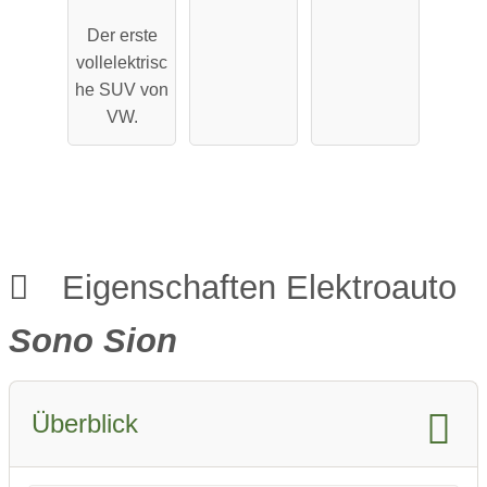
Pro
Maximale
Der erste
Performa
Reichweit
vollelektrisc
nce
e
he SUV von
VW.
Eigenschaften Elektroauto
Sono Sion
Überblick