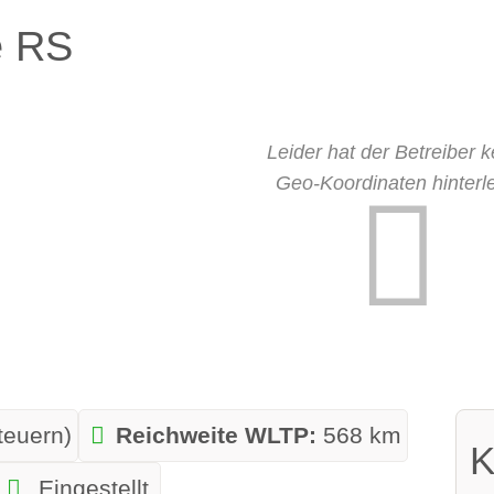
e RS
Leider hat der Betreiber k
Geo-Koordinaten hinterle
teuern)
Reichweite WLTP:
568 km
K
Eingestellt