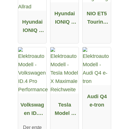
Hyundai
NIO ET5
Hyundai
IONIQ 5
Touring
IONIQ 5
58 kWh
Long
72.6 kWh
Range
Allrad
Audi Q4
Volkswag
Tesla
e-tron
en ID.4
Model X
Pro
Maximale
Der erste