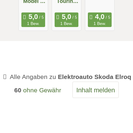
Model X
Touring
Maximale
Long
Reichweit
Range
1 Bew.
1 Bew.
1 Bew.
e
Alle Angaben zu
Elektroauto Skoda Elroq
Inhalt melden
60
ohne Gewähr