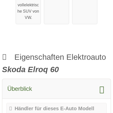
Performa
Reichweit
vollelektrisc
nce
e
he SUV von
VW.
Eigenschaften Elektroauto
Skoda Elroq 60
Überblick
Händler für dieses E-Auto Modell