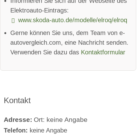
Informieren Sie sich auf der Webseite des
Totwinkel-Assistent:
verfügbar
Elektroauto-Eintrags:
www.skoda-auto.de/modelle/elroq/elroq
App
Bluetooth:
verfügbar
Gerne können Sie uns, dem Team von e-
Alarmanlage:
verfügbar
autovergleich.com, eine Nachricht senden.
Android Auto:
verfügbar
Verwenden Sie dazu das
Kontaktformular
Apple CarPlay:
verfügbar
beheizbare Frontscheibe:
verfügbar
DAB-Radio
Kontakt
Klimaautomatik:
verfügbar
Lederlenkrad:
verfügbar
Adresse:
Ort: keine Angabe
Telefon:
keine Angabe
Standheizung:
verfügbar