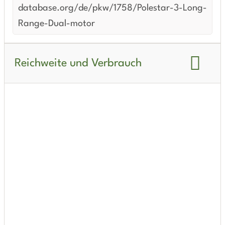
database.org/de/pkw/1758/Polestar-3-Long-
Range-Dual-motor
Reichweite und Verbrauch
Reichweite WLTP:
636 km
Reichweite Stadt WLTP:
735 km
Reichweite Stadt WLTP Winter:
510 km
Reichweite Autobahn WLTP:
470 km
Reichweite Autobahn WLTP Winter:
370 km
Reichweite kombiniert WLTP:
585 km