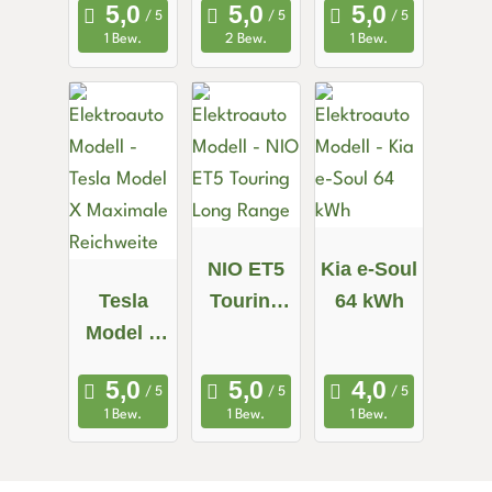
Allrad
1 Bew.
2 Bew.
1 Bew.
NIO ET5
Kia e-Soul
Tesla
Touring
64 kWh
Model X
Long
Maximale
Range
Reichweit
1 Bew.
1 Bew.
1 Bew.
e