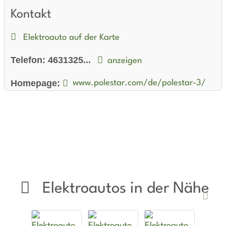
leistungsstarkes Fahren mit modernster Technologie und
Kontakt
zuverlässiger Leistung. Mit diesem Elektro-SUV sind Sie bestens
gerüstet für eine nachhaltige Mobilität und ein aufregendes
Elektroauto auf der Karte
Fahrerlebnis auf höchstem Niveau.
Telefon:
4631325...
anzeigen
Homepage:
www.polestar.com/de/polestar-3/
Elektroautos in der Nähe