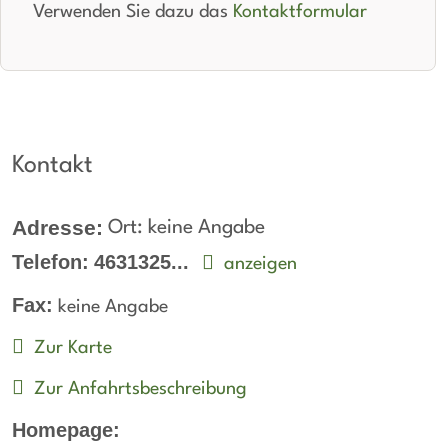
Apple CarPlay:
verfügbar
Verwenden Sie dazu das
Kontaktformular
beheizbare Frontscheibe:
verfügbar
DAB-Radio
Klimaautomatik:
verfügbar
Kontakt
Lederlenkrad:
verfügbar
Standheizung:
verfügbar
Adresse:
Ort: keine Angabe
Telefon:
4631325...
anzeigen
Sprachsteuerung:
verfügbar
Fax:
keine Angabe
Rückfahrkamera
Zur Karte
Sitzheizung vorne:
verfügbar
Zur Anfahrtsbeschreibung
Sitzheizung hinten:
verfügbar
Homepage:
Freisprecheinrichtung:
verfügbar