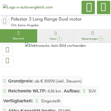
Polestar 3 Long Range Dual motor
Ort: keine Angabe
0
0
Übersicht
Fotos
Bewertungen
Grundpreis:
ab € 81590 (inkl. Steuern)
Reichweite WLTP:
Aufbau:
636 km
SUV
Verfügbarkeit:
Eingestellt
Akku-Kapazität brutto: