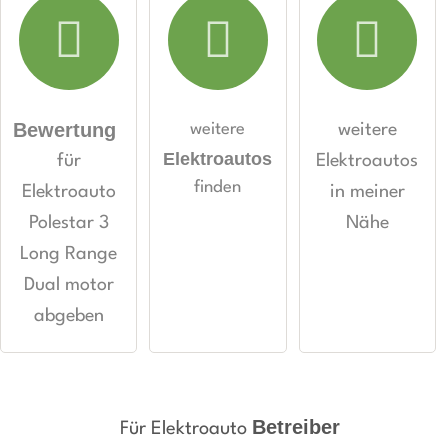
Hiermit akzeptiere ich die
AGB
.
Die
Datenschutzerklärung
habe ich zur Kenntnis
genommen.
Bewertung
weitere
weitere
öffentliche Frage stellen
Abbrechen
Elektroautos
für
Elektroautos
finden
Elektroauto
in meiner
Hinweis:
für alle
Bitte beachten Sie, öffentliche Fragen sind
Besucher sichtbar
Polestar 3
Nähe
.
individuelle Frage
Klicken Sie hier um eine
an den
Long Range
Elektroauto-Eintrag zu stellen
.
Dual motor
abgeben
Betreiber
Für Elektroauto