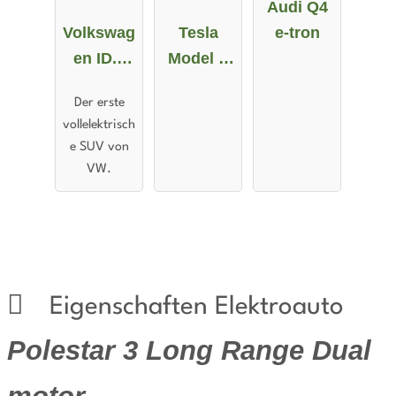
Audi Q4
Volkswag
Tesla
e-tron
en ID.4
Model X
Pro
Maximale
Der erste
Performa
Reichweit
vollelektrisch
nce
e
e SUV von
VW.
Eigenschaften Elektroauto
Polestar 3 Long Range Dual