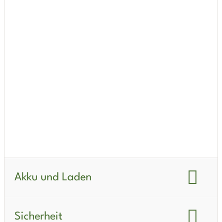
Reichweite kombiniert WLTP Winter:
440 km
Fahrzeugverbrauch WLTP:
16.8 KWh/km
Fahrzeugverbrauch real Sommer:
18.3 kWh/km
Fahrzeugverbrauch real Winter:
24.3 kWh/km
Akku und Laden
Akku-Kapazität brutto:
111 kWh
Sicherheit