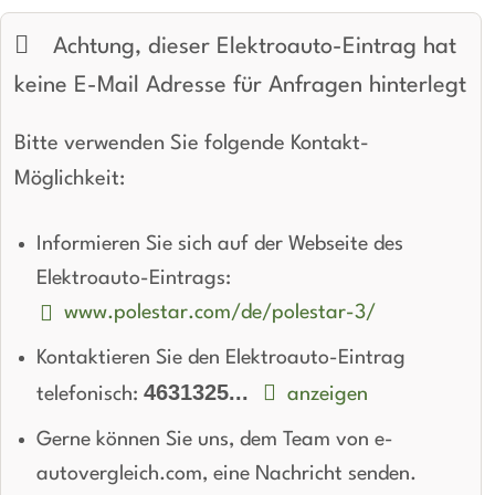
beheiztes Lenkrad:
verfügbar
Wendekreis:
11.8 m
Achtung, dieser Elektroauto-Eintrag hat
LED-Tagfahrlicht:
verfügbar
keine E-Mail Adresse für Anfragen hinterlegt
Kurvenlicht
Bitte verwenden Sie folgende Kontakt-
Parkassistent vorne:
verfügbar
Möglichkeit:
Parkassistent hinten:
verfügbar
Informieren Sie sich auf der Webseite des
Spurhalteassistent
Elektroauto-Eintrags:
Totwinkel-Assistent:
verfügbar
www.polestar.com/de/polestar-3/
App
Bluetooth:
verfügbar
Kontaktieren Sie den Elektroauto-Eintrag
4631325...
telefonisch:
anzeigen
Alarmanlage:
verfügbar
Gerne können Sie uns, dem Team von e-
Android Auto:
verfügbar
autovergleich.com, eine Nachricht senden.