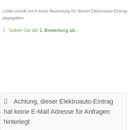
Head-up Display
Leergewicht:
1275 kg
Rechts hinten
Leider wurde noch keine Bewertung für diesen Elektroauto-Eintrag
Over-the-Air-Updates
zulässiges Gesamtgewicht:
1425 kg
abgegeben.
Batteriespannung:
400 Volt
Fahrer-Profile:
verfügbar
Geben Sie die
1. Bewertung ab.
zulässige Anhängelast:
500 kg
Panoramadach
Matrix-Licht
Sitze:
5-Sitzer
LED-Scheinwerfer:
verfügbar
davon vollwertige Sitze
beheiztes Lenkrad:
verfügbar
Kofferraumvolumen:
311 Liter
LED-Tagfahrlicht:
verfügbar
maximales Ladevolumen:
1076 Liter
Kurvenlicht
Frunkvolumen
Achtung, dieser Elektroauto-Eintrag
Parkassistent vorne:
verfügbar
Wendekreis:
10.4 m
hat keine E-Mail Adresse für Anfragen
Parkassistent hinten:
verfügbar
hinterlegt