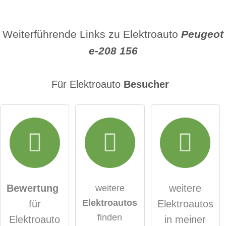
Name
Weiterführende Links zu Elektroauto
Peugeot
e-208 156
E-Mail-Adresse (wird nicht veröffentlicht)
Für Elektroauto
Besucher
Hiermit akzeptiere ich die
AGB
.
Die
Datenschutzerklärung
habe ich zur Kenntnis
genommen.
Bewertung
weitere
weitere
Elektroautos
für
Elektroautos
öffentliche Frage stellen
Abbrechen
finden
Elektroauto
in meiner