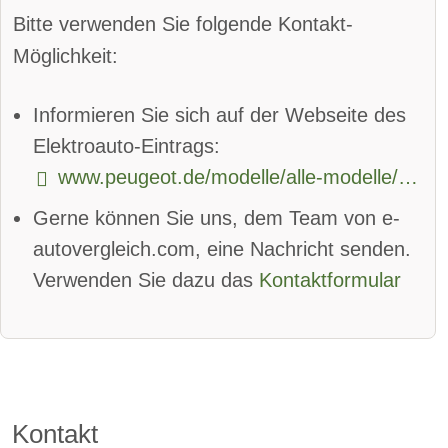
Spurhalteassistent
Bitte verwenden Sie folgende Kontakt-
Totwinkel-Assistent:
verfügbar
Möglichkeit:
App
Bluetooth:
verfügbar
Informieren Sie sich auf der Webseite des
Alarmanlage:
verfügbar
Elektroauto-Eintrags:
www.peugeot.de/modelle/alle-modelle/neuer-peugeot-208/neuer-e-208.html
Android Auto:
verfügbar
Gerne können Sie uns, dem Team von e-
Apple CarPlay:
verfügbar
autovergleich.com, eine Nachricht senden.
beheizbare Frontscheibe:
verfügbar
Verwenden Sie dazu das
Kontaktformular
DAB-Radio
Klimaautomatik:
verfügbar
Lederlenkrad:
verfügbar
Kontakt
Standheizung:
verfügbar