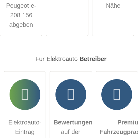
Hinweis:
Bitte beachten Sie, öffentliche Fragen sind
für alle
Peugeot e-
Nähe
Besucher sichtbar
.
208 156
Klicken Sie hier um eine
individuelle Frage
an den
abgeben
Elektroauto-Eintrag zu stellen
.
Für Elektroauto
Betreiber
Elektroauto-
Bewertungen
Premi
Eintrag
auf der
Fahrzeugprä