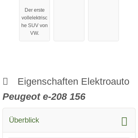
Pro
Maximale
Der erste
Performa
Reichweit
vollelektrisc
nce
e
he SUV von
VW.
Eigenschaften Elektroauto
Peugeot e-208 156
Überblick