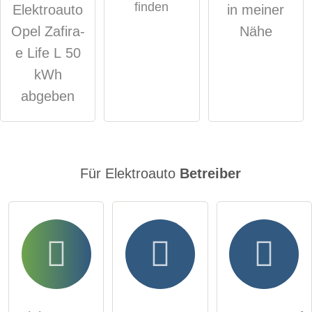
finden
Elektroauto
in meiner
Hinweis:
Bitte beachten Sie, öffentliche Fragen sind
für alle
Opel Zafira-
Nähe
Besucher sichtbar
.
e Life L 50
Klicken Sie hier um eine
individuelle Frage
an den
kWh
Elektroauto-Eintrag zu stellen
.
abgeben
Für Elektroauto
Betreiber