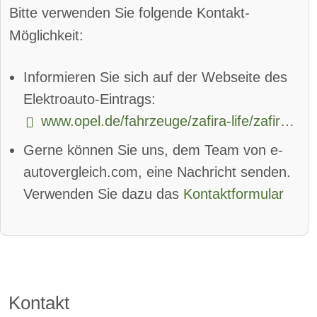
Bitte verwenden Sie folgende Kontakt-
Parkassistent hinten:
verfügbar
Möglichkeit:
Spurhalteassistent
Informieren Sie sich auf der Webseite des
Totwinkel-Assistent:
verfügbar
Elektroauto-Eintrags:
www.opel.de/fahrzeuge/zafira-life/zafira-e-life/uebersicht.html
App
Bluetooth:
verfügbar
Gerne können Sie uns, dem Team von e-
Alarmanlage:
verfügbar
autovergleich.com, eine Nachricht senden.
Android Auto:
verfügbar
Verwenden Sie dazu das
Kontaktformular
Apple CarPlay:
verfügbar
beheizbare Frontscheibe:
verfügbar
DAB-Radio
Kontakt
Klimaautomatik:
verfügbar