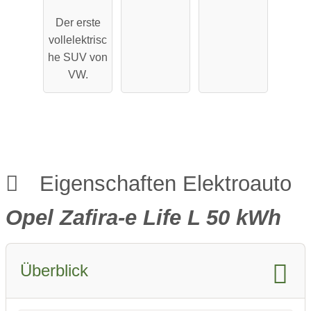
Pro
Maximale
Der erste
Performa
Reichweit
vollelektrisc
nce
e
he SUV von
VW.
Eigenschaften Elektroauto
Opel Zafira-e Life L 50 kWh
Überblick