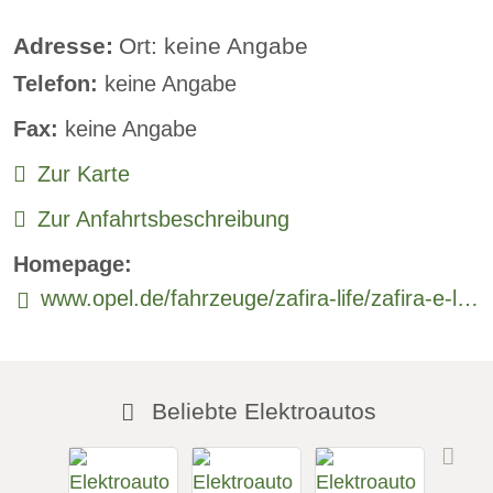
Lederlenkrad:
verfügbar
Adresse:
Ort: keine Angabe
Telefon:
keine Angabe
Standheizung:
verfügbar
Fax:
keine Angabe
Sprachsteuerung:
verfügbar
Zur Karte
Rückfahrkamera
Zur Anfahrtsbeschreibung
Sitzheizung vorne:
verfügbar
Homepage:
Sitzheizung hinten:
verfügbar
www.opel.de/fahrzeuge/zafira-life/zafira-e-life/uebersicht.html
Freisprecheinrichtung:
verfügbar
Beliebte Elektroautos