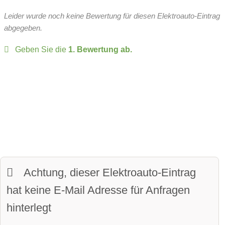
Wärmepumpe
Leergewicht:
1660 kg
Rechts hinten
Leider wurde noch keine Bewertung für diesen Elektroauto-Eintrag
Head-up Display:
verfügbar
zulässiges Gesamtgewicht:
1950 kg
abgegeben.
Batteriespannung:
400 Volt
Over-the-Air-Updates
Geben Sie die
1. Bewertung ab.
zulässige Anhängelast:
1000 kg
Fahrer-Profile:
verfügbar
Sitze:
9-Sitzer
Panoramadach:
verfügbar
davon vollwertige Sitze
Matrix-Licht
Kofferraumvolumen:
1500 Liter
LED-Scheinwerfer:
verfügbar
maximales Ladevolumen:
4900 Liter
beheiztes Lenkrad:
verfügbar
Frunkvolumen
Achtung, dieser Elektroauto-Eintrag
LED-Tagfahrlicht:
verfügbar
Wendekreis:
12.4 m
hat keine E-Mail Adresse für Anfragen
Kurvenlicht
hinterlegt
Parkassistent vorne:
verfügbar