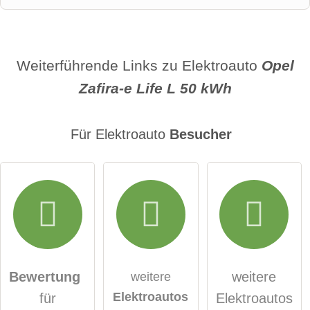
Name
Weiterführende Links zu Elektroauto
Opel
Zafira-e Life L 50 kWh
E-Mail-Adresse (wird nicht veröffentlicht)
Für Elektroauto
Besucher
Hiermit akzeptiere ich die
AGB
.
Die
Datenschutzerklärung
habe ich zur Kenntnis
genommen.
Bewertung
weitere
weitere
Elektroautos
für
Elektroautos
öffentliche Frage stellen
Abbrechen