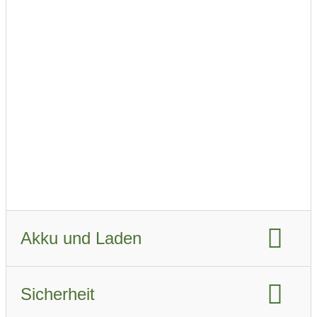
Reichweite kombiniert WLTP Winter:
345 km
Fahrzeugverbrauch WLTP:
16.9 KWh/km
Fahrzeugverbrauch real Sommer:
18.9 kWh/km
Fahrzeugverbrauch real Winter:
25.2 kWh/km
Akku und Laden
Akku-Kapazität brutto:
91 kWh
Sicherheit
Akku-Kapazität nutzbar:
87 kWh