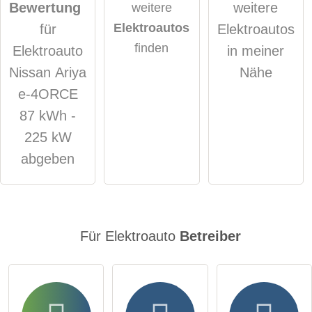
genommen.
Bewertung
weitere
weitere
Elektroautos
für
Elektroautos
öffentliche Frage stellen
Abbrechen
finden
Elektroauto
in meiner
Hinweis:
Bitte beachten Sie, öffentliche Fragen sind
für alle
Nissan Ariya
Nähe
Besucher sichtbar
.
e-4ORCE
Klicken Sie hier um eine
individuelle Frage
an den
87 kWh -
Elektroauto-Eintrag zu stellen
.
225 kW
abgeben
Für Elektroauto
Betreiber