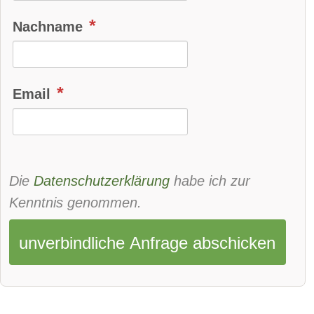
beheizbare Frontscheibe:
verfügbar
Nachname
DAB-Radio
Klimaautomatik:
verfügbar
Email
Lederlenkrad:
verfügbar
Standheizung:
verfügbar
Sprachsteuerung:
verfügbar
Die
Datenschutzerklärung
habe ich zur
Rückfahrkamera
Kenntnis genommen.
Sitzheizung vorne:
verfügbar
unverbindliche Anfrage abschicken
Sitzheizung hinten:
verfügbar
Freisprecheinrichtung:
verfügbar