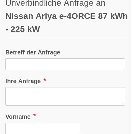
Unverbindliche Anfrage an
LED-Tagfahrlicht:
verfügbar
Wendekreis:
10.8 m
Nissan Ariya e-4ORCE 87 kWh
Kurvenlicht
- 225 kW
Parkassistent vorne:
verfügbar
Parkassistent hinten:
verfügbar
Betreff der Anfrage
Spurhalteassistent
Totwinkel-Assistent:
verfügbar
Ihre Anfrage
App
Bluetooth:
verfügbar
Alarmanlage:
verfügbar
Android Auto:
verfügbar
Vorname
Apple CarPlay:
verfügbar