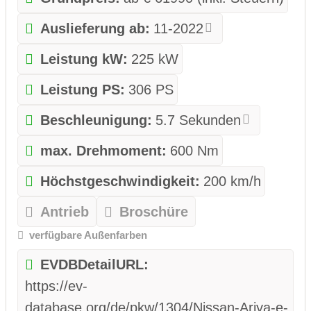
Auslieferung ab:
11-2022
Leistung kW:
225 kW
Leistung PS:
306 PS
Beschleunigung:
5.7 Sekunden
max. Drehmoment:
600 Nm
Höchstgeschwindigkeit:
200 km/h
Antrieb
Broschüre
verfügbare Außenfarben
EVDBDetailURL:
https://ev-
database.org/de/pkw/1304/Nissan-Ariya-e-