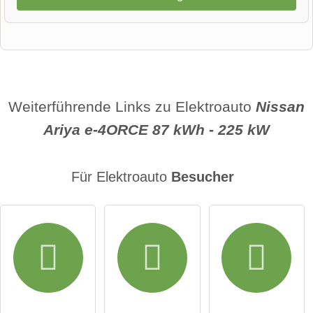
Vorname
Name
Weiterführende Links zu Elektroauto
Nissan
Ariya e-4ORCE 87 kWh - 225 kW
E-Mail-Adresse (wird nicht veröffentlicht)
Für Elektroauto
Besucher
Hiermit akzeptiere ich die
AGB
.
Die
Datenschutzerklärung
habe ich zur Kenntnis