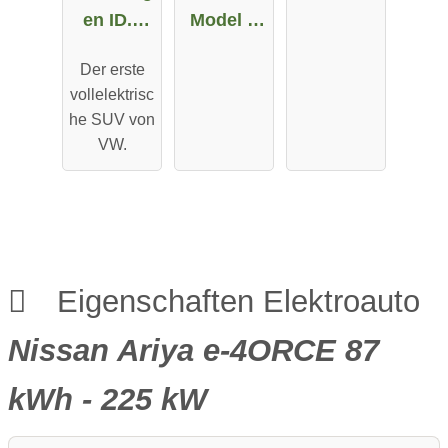
en ID.4
Model X
Pro
Maximale
Der erste
Performa
Reichweit
vollelektrisc
nce
e
he SUV von
VW.
Eigenschaften Elektroauto
Nissan Ariya e-4ORCE 87
kWh - 225 kW