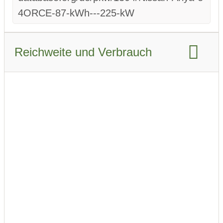
4ORCE-87-kWh---225-kW
Reichweite und Verbrauch
Reichweite WLTP:
515 km
Reichweite Stadt WLTP:
590 km
Reichweite Stadt WLTP Winter:
410 km
Reichweite Autobahn WLTP:
365 km
Reichweite Autobahn WLTP Winter:
290 km
Reichweite kombiniert WLTP:
460 km