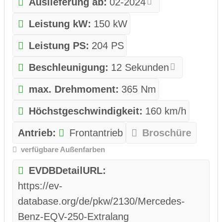
Auslieferung ab:
02-2024
Leistung kW:
150 kW
Leistung PS:
204 PS
Beschleunigung:
12 Sekunden
max. Drehmoment:
365 Nm
Höchstgeschwindigkeit:
160 km/h
Antrieb:
Frontantrieb
Broschüre
verfügbare Außenfarben
EVDBDetailURL:
https://ev-
database.org/de/pkw/2130/Mercedes-
Benz-EQV-250-Extralang