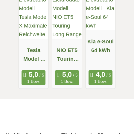
Kia e-Soul
Tesla
NIO ET5
64 kWh
Model X
Touring
Maximale
Long
Reichweit
Range
1 Bew.
1 Bew.
1 Bew.
e