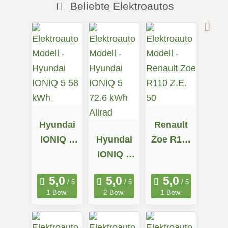
Beliebte Elektroautos
Hyundai
Renault
IONIQ 5
Hyundai
Zoe R110
58 kWh
IONIQ 5
Z.E. 50
72.6 kWh
Allrad
1 Bew.
2 Bew.
1 Bew.