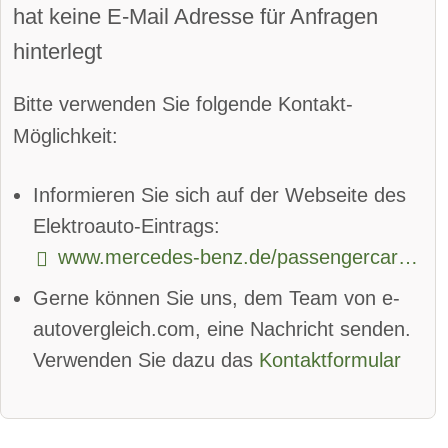
Wendekreis
hat keine E-Mail Adresse für Anfragen
Parkassistent vorne:
verfügbar
hinterlegt
Parkassistent hinten:
verfügbar
Bitte verwenden Sie folgende Kontakt-
Spurhalteassistent
Möglichkeit:
Totwinkel-Assistent:
verfügbar
Informieren Sie sich auf der Webseite des
App
Bluetooth:
verfügbar
Elektroauto-Eintrags:
www.mercedes-benz.de/passengercars/mercedes-benz-cars/models/eqv/explore.html
Alarmanlage:
verfügbar
Gerne können Sie uns, dem Team von e-
Android Auto:
verfügbar
autovergleich.com, eine Nachricht senden.
Apple CarPlay:
verfügbar
Verwenden Sie dazu das
Kontaktformular
beheizbare Frontscheibe:
verfügbar
DAB-Radio