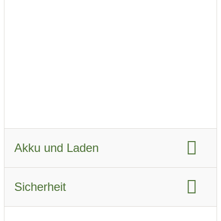
Reichweite kombiniert WLTP Winter:
185 km
Fahrzeugverbrauch WLTP:
25.4 KWh/km
Fahrzeugverbrauch real Sommer:
25.5 kWh/km
Fahrzeugverbrauch real Winter:
32.4 kWh/km
Akku und Laden
Akku-Kapazität brutto:
66 kWh
Sicherheit
Akku-Kapazität nutzbar:
60 kWh
Euro NCAP Gesamtbewertung