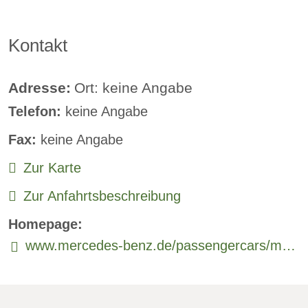
Klimaautomatik:
verfügbar
Kontakt
Lederlenkrad:
verfügbar
Standheizung:
verfügbar
Adresse:
Ort: keine Angabe
Telefon:
keine Angabe
Sprachsteuerung:
verfügbar
Fax:
keine Angabe
Rückfahrkamera
Zur Karte
Sitzheizung vorne:
verfügbar
Zur Anfahrtsbeschreibung
Sitzheizung hinten:
verfügbar
Homepage:
Freisprecheinrichtung:
verfügbar
www.mercedes-benz.de/passengercars/mercedes-benz-cars/models/eqv/explore.html