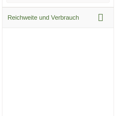
Reichweite und Verbrauch
Reichweite WLTP:
236 km
Reichweite Stadt WLTP:
310 km
Reichweite Stadt WLTP Winter:
225 km
Reichweite Autobahn WLTP:
185 km
Reichweite Autobahn WLTP Winter:
150 km
Reichweite kombiniert WLTP:
235 km