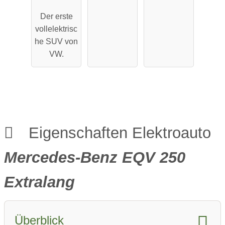
Pro
Maximale
Der erste
Performa
Reichweit
vollelektrisc
nce
e
he SUV von
VW.
Eigenschaften Elektroauto
Mercedes-Benz EQV 250
Extralang
Überblick