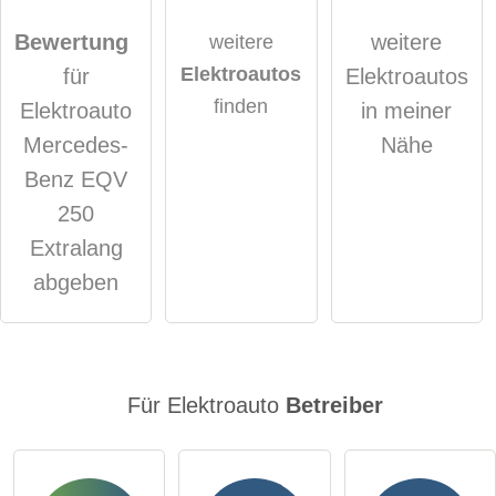
Die
Datenschutzerklärung
habe ich zur Kenntnis
genommen.
Bewertung
weitere
weitere
Elektroautos
für
Elektroautos
öffentliche Frage stellen
Abbrechen
finden
Elektroauto
in meiner
Hinweis:
Bitte beachten Sie, öffentliche Fragen sind
für alle
Mercedes-
Nähe
Besucher sichtbar
.
Benz EQV
Klicken Sie hier um eine
individuelle Frage
an den
250
Elektroauto-Eintrag zu stellen
.
Extralang
abgeben
Für Elektroauto
Betreiber