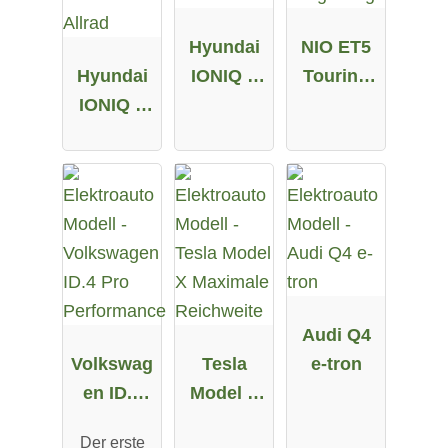
Hyundai
NIO ET5
Hyundai
IONIQ 5
Touring
IONIQ 5
58 kWh
Long
72.6 kWh
Range
Allrad
Audi Q4
Volkswag
Tesla
e-tron
en ID.4
Model X
Pro
Maximale
Der erste