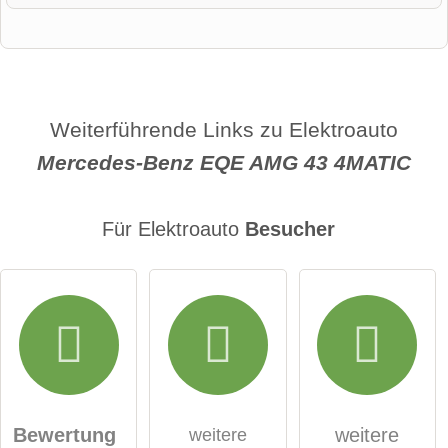
Vorname
Name
Weiterführende Links zu Elektroauto
Mercedes-Benz EQE AMG 43 4MATIC
E-Mail-Adresse (wird nicht veröffentlicht)
Für Elektroauto
Besucher
Hiermit akzeptiere ich die
AGB
.
Die
Datenschutzerklärung
habe ich zur Kenntnis
genommen.
Bewertung
weitere
weitere