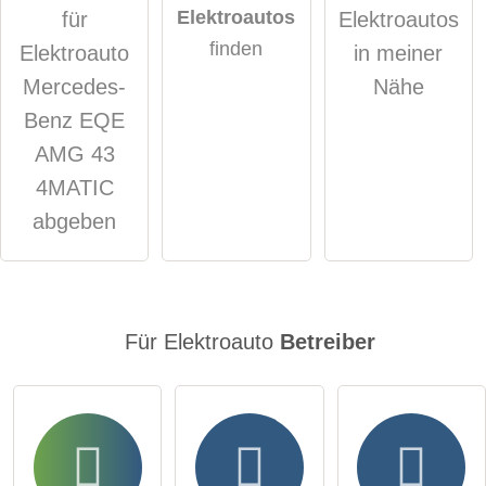
Elektroautos
für
Elektroautos
öffentliche Frage stellen
Abbrechen
finden
Elektroauto
in meiner
Hinweis:
Bitte beachten Sie, öffentliche Fragen sind
für alle
Mercedes-
Nähe
Besucher sichtbar
.
Benz EQE
Klicken Sie hier um eine
individuelle Frage
an den
AMG 43
Elektroauto-Eintrag zu stellen
.
4MATIC
abgeben
Für Elektroauto
Betreiber