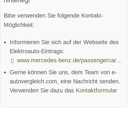
hinterlegt
Parkassistent vorne:
verfügbar
Bitte verwenden Sie folgende Kontakt-
Parkassistent hinten:
verfügbar
Möglichkeit:
Spurhalteassistent
Informieren Sie sich auf der Webseite des
Totwinkel-Assistent:
verfügbar
Elektroauto-Eintrags:
www.mercedes-benz.de/passengercars/models/saloon/eqe/overview.html
App
Bluetooth:
verfügbar
Gerne können Sie uns, dem Team von e-
Alarmanlage:
verfügbar
autovergleich.com, eine Nachricht senden.
Android Auto:
verfügbar
Verwenden Sie dazu das
Kontaktformular
Apple CarPlay:
verfügbar
beheizbare Frontscheibe:
verfügbar
DAB-Radio