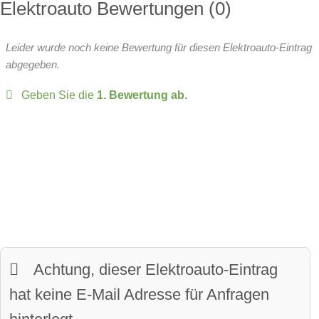
Radstand:
3021 mm
Elektroauto Bewertungen
0
Position Ladeanschluss:
Wärmepumpe:
serie
Leergewicht:
2210 kg
Rechts hinten
Leider wurde noch keine Bewertung für diesen Elektroauto-Eintrag
Head-up Display:
verfügbar
zulässiges Gesamtgewicht:
2975 kg
abgegeben.
Batteriespannung:
400 Volt
Over-the-Air-Updates
Geben Sie die
1. Bewertung ab.
zulässige Anhängelast:
750 kg
Fahrer-Profile:
verfügbar
Sitze:
5-Sitzer
Panoramadach:
verfügbar
davon vollwertige Sitze
Matrix-Licht:
verfügbar
Kofferraumvolumen:
430 Liter
LED-Scheinwerfer:
verfügbar
maximales Ladevolumen:
430 Liter
beheiztes Lenkrad:
verfügbar
Frunkvolumen:
60 Liter
Achtung, dieser Elektroauto-Eintrag
LED-Tagfahrlicht:
verfügbar
Wendekreis:
12.4 m
hat keine E-Mail Adresse für Anfragen
Kurvenlicht