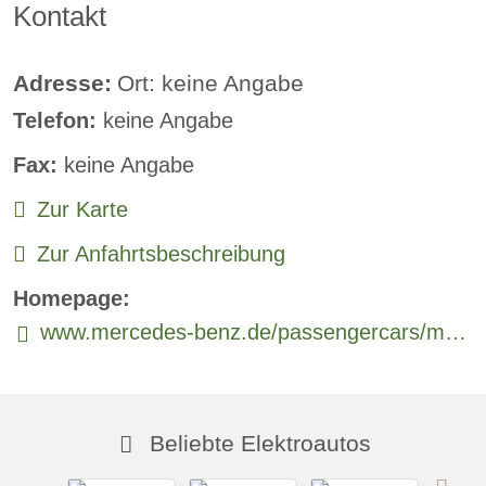
Kontakt
Klimaautomatik:
verfügbar
Lederlenkrad:
verfügbar
Adresse:
Ort: keine Angabe
Telefon:
keine Angabe
Standheizung:
verfügbar
Fax:
keine Angabe
Sprachsteuerung:
verfügbar
Zur Karte
Rückfahrkamera
Zur Anfahrtsbeschreibung
Sitzheizung vorne:
verfügbar
Homepage:
Sitzheizung hinten:
verfügbar
www.mercedes-benz.de/passengercars/models/saloon/eqe/overview.html
Freisprecheinrichtung:
verfügbar
Beliebte Elektroautos