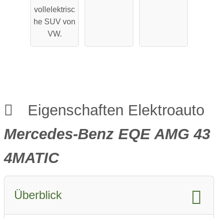
Performa
Reichweit
vollelektrisc
nce
e
he SUV von
VW.
Eigenschaften Elektroauto
Mercedes-Benz EQE AMG 43
4MATIC
Überblick