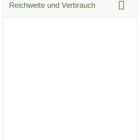
Reichweite und Verbrauch
Reichweite WLTP:
506 km
Reichweite Stadt WLTP:
640 km
Reichweite Stadt WLTP Winter:
440 km
Reichweite Autobahn WLTP:
420 km
Reichweite Autobahn WLTP Winter:
330 km
Reichweite kombiniert WLTP:
515 km
Reichweite kombiniert WLTP Winter:
385 km