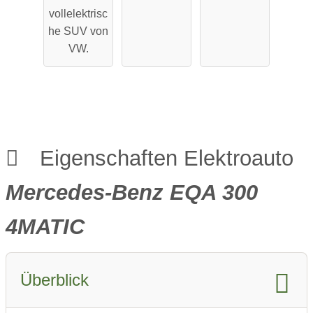
Performa
Reichweit
vollelektrisc
nce
e
he SUV von
VW.
Eigenschaften Elektroauto
Mercedes-Benz EQA 300
4MATIC
Überblick