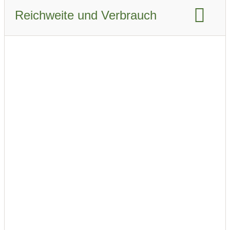
Reichweite und Verbrauch
Reichweite WLTP:
459 km
Reichweite Stadt WLTP:
505 km
Reichweite Stadt WLTP Winter:
345 km
Reichweite Autobahn WLTP:
320 km
Reichweite Autobahn WLTP Winter:
250 km
Reichweite kombiniert WLTP:
395 km
Reichweite kombiniert WLTP Winter:
295 km