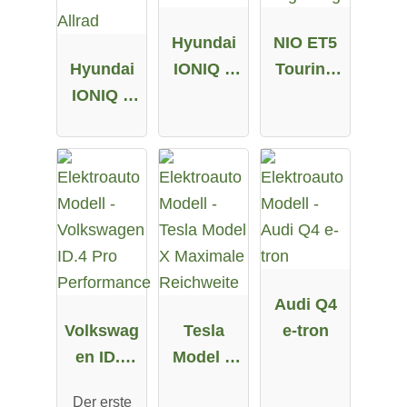
Hyundai
NIO ET5
Hyundai
IONIQ 5
Touring
IONIQ 5
58 kWh
Long
72.6 kWh
Range
Allrad
Audi Q4
Volkswag
Tesla
e-tron
en ID.4
Model X
Pro
Maximale
Der erste