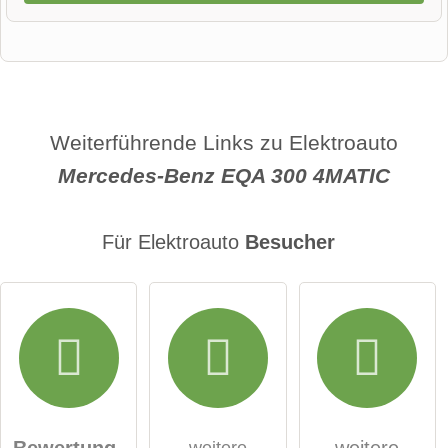
Vorname
Name
Weiterführende Links zu Elektroauto
Mercedes-Benz EQA 300 4MATIC
E-Mail-Adresse (wird nicht veröffentlicht)
Für Elektroauto
Besucher
Hiermit akzeptiere ich die
AGB
.
Die
Datenschutzerklärung
habe ich zur Kenntnis
genommen.
Bewertung
weitere
weitere