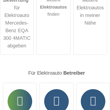
Elektroautos
für
Elektroautos
öffentliche Frage stellen
Abbrechen
finden
Elektroauto
in meiner
Hinweis:
Bitte beachten Sie, öffentliche Fragen sind
für alle
Mercedes-
Nähe
Besucher sichtbar
.
Benz EQA
Klicken Sie hier um eine
individuelle Frage
an den
300 4MATIC
Elektroauto-Eintrag zu stellen
.
abgeben
Für Elektroauto
Betreiber