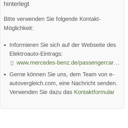
Kurvenlicht
hinterlegt
Parkassistent vorne:
verfügbar
Bitte verwenden Sie folgende Kontakt-
Parkassistent hinten:
verfügbar
Möglichkeit:
Spurhalteassistent
Informieren Sie sich auf der Webseite des
Totwinkel-Assistent:
verfügbar
Elektroauto-Eintrags:
www.mercedes-benz.de/passengercars/models/suv/new/eqa.html
App
Bluetooth:
verfügbar
Gerne können Sie uns, dem Team von e-
Alarmanlage:
verfügbar
autovergleich.com, eine Nachricht senden.
Android Auto:
verfügbar
Verwenden Sie dazu das
Kontaktformular
Apple CarPlay:
verfügbar
beheizbare Frontscheibe:
verfügbar
DAB-Radio