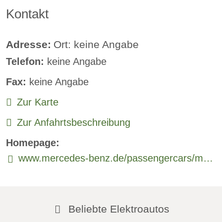
Kontakt
Klimaautomatik:
verfügbar
Lederlenkrad:
verfügbar
Adresse:
Ort: keine Angabe
Telefon:
keine Angabe
Standheizung:
verfügbar
Fax:
keine Angabe
Sprachsteuerung:
verfügbar
Zur Karte
Rückfahrkamera
Zur Anfahrtsbeschreibung
Sitzheizung vorne:
verfügbar
Homepage:
Sitzheizung hinten:
verfügbar
www.mercedes-benz.de/passengercars/models/suv/new/eqa.html
Freisprecheinrichtung:
verfügbar
Beliebte Elektroautos