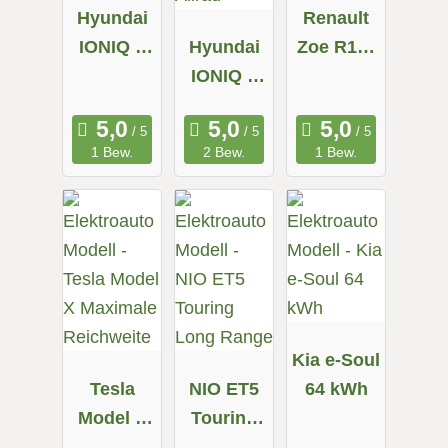
Hyundai
Renault
IONIQ 5
Hyundai
Zoe R110
58 kWh
IONIQ 5
Z.E. 50
72.6 kWh
Allrad
1 Bew.
2 Bew.
1 Bew.
Kia e-Soul
Tesla
NIO ET5
64 kWh
Model X
Touring
Maximale
Long