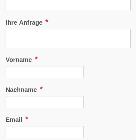
Spurhalteassistent:
serie
Totwinkel-Assistent:
verfügbar
Ihre Anfrage
App:
serie
Bluetooth:
serie
Alarmanlage:
verfügbar
Android Auto:
serie
Vorname
Apple CarPlay:
serie
beheizbare Frontscheibe:
verfügbar
Nachname
DAB-Radio:
serie
Klimaautomatik:
serie
Email
Lederlenkrad:
serie
Standheizung