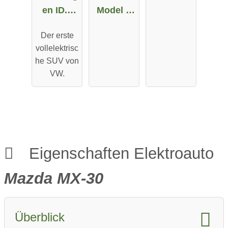
en ID.4
Model X
Pro
Maximale
Der erste
Performa
Reichweit
vollelektrisc
nce
e
he SUV von
VW.
Eigenschaften Elektroauto
Mazda MX-30
Überblick