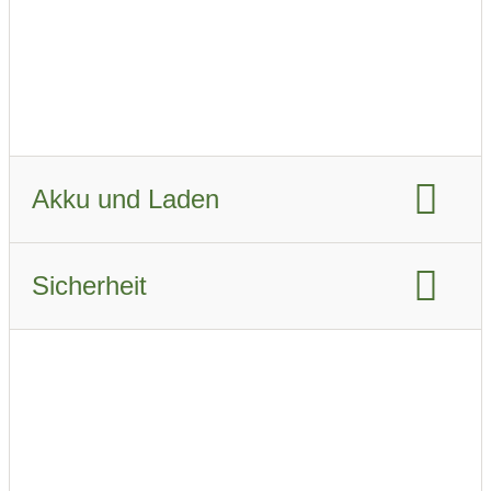
Fahrzeugverbrauch real Sommer:
15.4 kWh/km
Fahrzeugverbrauch real Winter:
20.7 kWh/km
Akku und Laden
Akku-Kapazität brutto:
35.5 kWh
Sicherheit
Akku-Kapazität nutzbar:
30 kWh
Euro NCAP Gesamtbewertung:
Ladeanschluss-Typ:
Type 2
Airbags:
7
Schnellladen
Beschreibung der Airbags
ABS
Ladeleistung AC:
11 kW