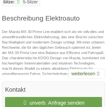
Sitze:
5-Sitzer
Beschreibung Elektroauto
Der Mazda MX-30 Prime Line etabliert sich als ein stilvolles und
umweltfreundliches Elektrofahrzeug, das eine Brücke zwischen
Nachhaltigkeit und modernem Design schlägt. Mit einer urbanen
Reichweite, die für den täglichen Gebrauch optimiert ist, bietet
der MX-30 Prime Line eine Balance aus Effizienz und Fahrspaß.
Das charakteristische KODO-Design von Mazda, kombiniert mit
hochwertigen Innenmaterialien und intuitiven Technologien,
macht dieses Modell zu einem attraktiven Elektroauto für
weiterlesen
umweltbewusste Fahrer. Sicherheitsfeatures und eine
umfassende Ausstattung verstärken den Anspruch des MX-30
Prime Line, ein Elektroauto für das moderne Leben zu sein. Mit
Kontakt
dem MX-30 Prime Line beweist Mazda, dass Elektromobilität
keine Kompromisse in Bezug auf Ästhetik und Fahrerlebnis
erfordert.
unverb. Anfrage senden