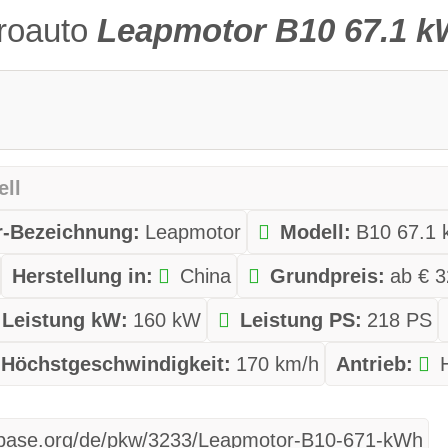
troauto
Leapmotor B10 67.1 
ell
er-Bezeichnung:
Leapmotor
Modell:
B10 67.1
Herstellung in:
China
Grundpreis:
ab € 3
Leistung kW:
160 kW
Leistung PS:
218 PS
Höchstgeschwindigkeit:
170 km/h
Antrieb:
tabase.org/de/pkw/3233/Leapmotor-B10-671-kWh