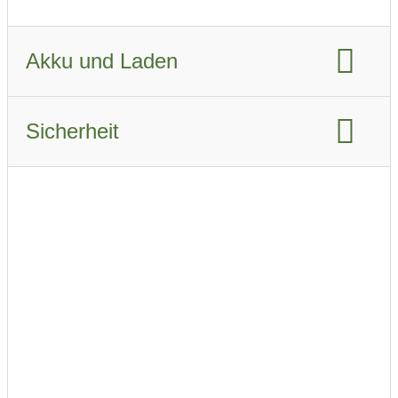
Fahrzeugverbrauch real Winter:
20.2 kWh/km
Akku und Laden
Akku-Kapazität brutto:
51.5 kWh
Sicherheit
Akku-Kapazität nutzbar:
50.5 kWh
Euro NCAP Gesamtbewertung
Ladeanschluss-Typ
Schnellladen
Airbags
Ladeleistung AC
Beschreibung der Airbags
ABS
Schnellladeleistung DC
ESP
Notbremsassistent
AC Phasen
adaptiver Tempomat
Akku Vorkonditionierung
autonomes Fahren
Ladegeschwindigkeit AC