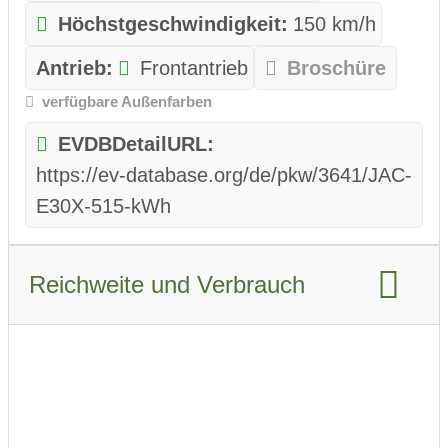
Höchstgeschwindigkeit:
150 km/h
Antrieb:
Frontantrieb
Broschüre
verfügbare Außenfarben
EVDBDetailURL:
https://ev-database.org/de/pkw/3641/JAC-
E30X-515-kWh
Reichweite und Verbrauch
Reichweite WLTP:
374 km
Reichweite Stadt WLTP:
450 km
Reichweite Stadt WLTP Winter: