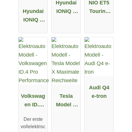
Hyundai
NIO ET5
Hyundai
IONIQ 5
Touring
IONIQ 5
58 kWh
Long
72.6 kWh
Range
Allrad
Audi Q4
Volkswag
Tesla
e-tron
en ID.4
Model X
Pro
Maximale
Der erste
Performa
Reichweit
vollelektrisc
nce
e