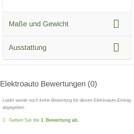
Ausstiegsassistent
Ladegeschwindigkeit DC
Müdigkeits-Warnsystem
Maße und Gewicht
Ladezeit AC
Ladezeit DC
Notrufsystem
Position Ladeanschluss
Länge
Breite
Ausstattung
Batteriespannung
Breite inkl. Spiegel
Höhe
Anhängerkupplung
Isofix
Radstand
Leergewicht
Dachreling
Wärmepumpe:
serie
zulässiges Gesamtgewicht
Elektroauto Bewertungen
0
Head-up Display
zulässige Anhängelast
Leider wurde noch keine Bewertung für diesen Elektroauto-Eintrag
Over-the-Air-Updates
Sitze:
5-Sitzer
abgegeben.
Fahrer-Profile
Panoramadach
Geben Sie die
1. Bewertung ab.
davon vollwertige Sitze
Matrix-Licht
LED-Scheinwerfer