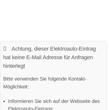
Kofferraumvolumen
beheiztes Lenkrad
maximales Ladevolumen
LED-Tagfahrlicht
Kurvenlicht
Frunkvolumen
Wendekreis:
5 m
Parkassistent vorne
Parkassistent hinten
Achtung, dieser Elektroauto-Eintrag
Spurhalteassistent
hat keine E-Mail Adresse für Anfragen
Totwinkel-Assistent
App
hinterlegt
Bluetooth
Alarmanlage
Bitte verwenden Sie folgende Kontakt-
Android Auto
Apple CarPlay
Möglichkeit:
beheizbare Frontscheibe
Informieren Sie sich auf der Webseite des
DAB-Radio
Klimaautomatik
Elektroauto-Eintrags: