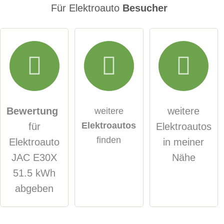
E-Mail-Adresse (wird nicht veröffentlicht)
Für Elektroauto
Besucher
Hiermit akzeptiere ich die
AGB
.
Die
Datenschutzerklärung
habe ich zur Kenntnis
genommen.
Bewertung
weitere
weitere
Elektroautos
für
Elektroautos
öffentliche Frage stellen
Abbrechen
finden
Elektroauto
in meiner
Hinweis:
Bitte beachten Sie, öffentliche Fragen sind
für alle
JAC E30X
Nähe
Besucher sichtbar
.
51.5 kWh
Klicken Sie hier um eine
individuelle Frage
an den
abgeben
Elektroauto-Eintrag zu stellen
.