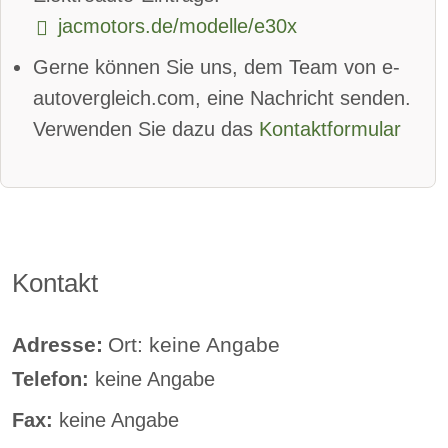
jacmotors.de/modelle/e30x
Lederlenkrad
Standheizung
Gerne können Sie uns, dem Team von e-
Sprachsteuerung
autovergleich.com, eine Nachricht senden.
Rückfahrkamera
Verwenden Sie dazu das
Kontaktformular
Sitzheizung vorne
Sitzheizung hinten
Freisprecheinrichtung
Kontakt
Adresse:
Ort: keine Angabe
Telefon:
keine Angabe
Fax:
keine Angabe