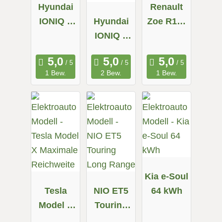
Hyundai
Renault
IONIQ 5
Hyundai
Zoe R110
58 kWh
IONIQ 5
Z.E. 50
72.6 kWh
Allrad
1 Bew.
2 Bew.
1 Bew.
Kia e-Soul
Tesla
NIO ET5
64 kWh
Model X
Touring
Maximale
Long