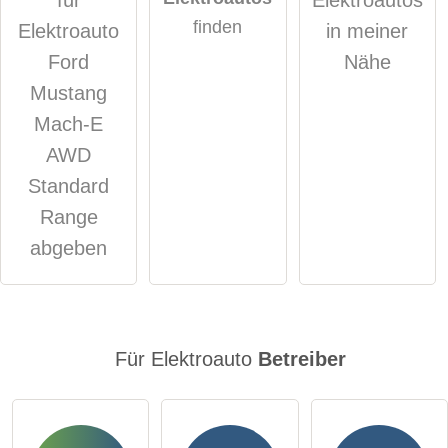
öffentliche Frage stellen
Abbrechen
finden
Elektroauto
in meiner
Hinweis:
Bitte beachten Sie, öffentliche Fragen sind
für alle
Ford
Nähe
Besucher sichtbar
.
Mustang
Klicken Sie hier um eine
individuelle Frage
an den
Mach-E
Elektroauto-Eintrag zu stellen
.
AWD
Standard
Range
abgeben
Für Elektroauto
Betreiber