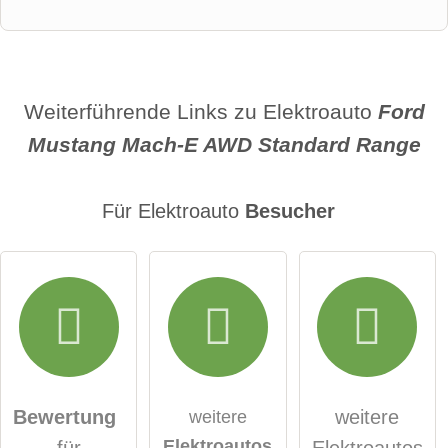
Vorname
Name
Weiterführende Links zu Elektroauto
Ford
Mustang Mach-E AWD Standard Range
E-Mail-Adresse (wird nicht veröffentlicht)
Für Elektroauto
Besucher
Hiermit akzeptiere ich die
AGB
.
Die
Datenschutzerklärung
habe ich zur Kenntnis
genommen.
Bewertung
weitere
weitere
Elektroautos
für
Elektroautos