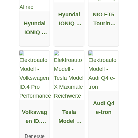
Hyundai
NIO ET5
Hyundai
IONIQ 5
Touring
IONIQ 5
58 kWh
Long
72.6 kWh
Range
Allrad
Audi Q4
Volkswag
Tesla
e-tron
en ID.4
Model X
Pro
Maximale
Der erste