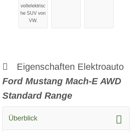
Performa
Reichweit
vollelektrisc
nce
e
he SUV von
VW.
Eigenschaften Elektroauto
Ford Mustang Mach-E AWD
Standard Range
Überblick