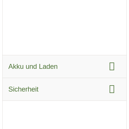
Fahrzeugverbrauch WLTP:
17.5 KWh/km
Fahrzeugverbrauch real Sommer:
17.7 kWh/km
Fahrzeugverbrauch real Winter:
23.7 kWh/km
Akku und Laden
Akku-Kapazität brutto:
75.7 kWh
Sicherheit
Akku-Kapazität nutzbar:
70 kWh
Euro NCAP Gesamtbewertung:
Ladeanschluss-Typ:
CCS Combo 2
Airbags:
10
Schnellladen