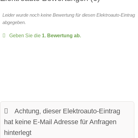
Rechts hinten
Wärmepumpe
Leergewicht:
1880 kg
Leider wurde noch keine Bewertung für diesen Elektroauto-Eintrag
Batteriespannung:
400 Volt
Head-up Display:
verfügbar
zulässiges Gesamtgewicht:
2080 kg
abgegeben.
Over-the-Air-Updates
Geben Sie die
1. Bewertung ab.
zulässige Anhängelast:
750 kg
Fahrer-Profile:
verfügbar
Sitze:
5-Sitzer
Panoramadach:
verfügbar
davon vollwertige Sitze
Matrix-Licht
Kofferraumvolumen:
402 Liter
LED-Scheinwerfer:
verfügbar
maximales Ladevolumen:
1420 Liter
beheiztes Lenkrad:
verfügbar
Frunkvolumen:
81 Liter
Achtung, dieser Elektroauto-Eintrag
LED-Tagfahrlicht:
verfügbar
Wendekreis:
11.6 m
hat keine E-Mail Adresse für Anfragen
Kurvenlicht
hinterlegt