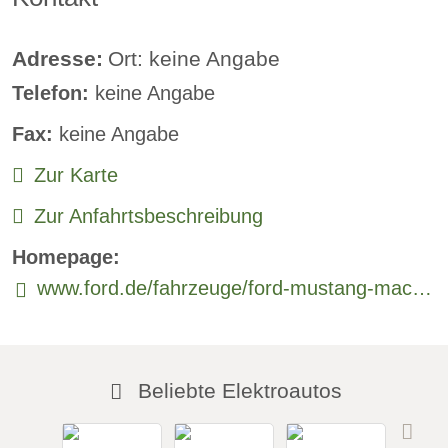
Klimaautomatik:
verfügbar
Lederlenkrad:
verfügbar
Adresse:
Ort: keine Angabe
Telefon:
keine Angabe
Standheizung
Fax:
keine Angabe
Sprachsteuerung:
verfügbar
Zur Karte
Rückfahrkamera
Zur Anfahrtsbeschreibung
Sitzheizung vorne:
verfügbar
Homepage:
Sitzheizung hinten:
verfügbar
www.ford.de/fahrzeuge/ford-mustang-mach-e
Freisprecheinrichtung:
verfügbar
Beliebte Elektroautos