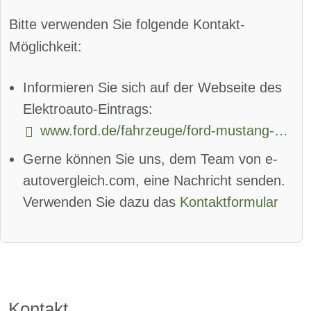
Parkassistent vorne:
verfügbar
Bitte verwenden Sie folgende Kontakt-
Parkassistent hinten:
verfügbar
Möglichkeit:
Spurhalteassistent
Informieren Sie sich auf der Webseite des
Totwinkel-Assistent:
verfügbar
Elektroauto-Eintrags:
www.ford.de/fahrzeuge/ford-mustang-mach-e
App
Bluetooth:
verfügbar
Gerne können Sie uns, dem Team von e-
Alarmanlage:
verfügbar
autovergleich.com, eine Nachricht senden.
Android Auto:
verfügbar
Verwenden Sie dazu das
Kontaktformular
Apple CarPlay:
verfügbar
beheizbare Frontscheibe:
verfügbar
DAB-Radio
Kontakt