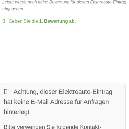
Leider wurde noch keine Bewertung für diesen Elektroauto-Eintrag
Over-the-Air-Updates
zulässiges Gesamtgewicht:
2850 kg
abgegeben.
Batteriespannung:
400 Volt
Fahrer-Profile:
verfügbar
Geben Sie die
1. Bewertung ab.
zulässige Anhängelast:
1000 kg
Panoramadach:
verfügbar
Sitze:
8-Sitzer
Matrix-Licht
davon vollwertige Sitze
LED-Scheinwerfer:
verfügbar
Kofferraumvolumen:
822 Liter
beheiztes Lenkrad:
verfügbar
maximales Ladevolumen:
4200 Liter
LED-Tagfahrlicht:
verfügbar
Frunkvolumen
Achtung, dieser Elektroauto-Eintrag
Kurvenlicht
Wendekreis:
12.4 m
hat keine E-Mail Adresse für Anfragen
Parkassistent vorne:
verfügbar
hinterlegt
Parkassistent hinten:
verfügbar
Bitte verwenden Sie folgende Kontakt-