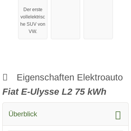
Pro
Maximale
Der erste
Performa
Reichweit
vollelektrisc
nce
e
he SUV von
VW.
Eigenschaften Elektroauto
Fiat E-Ulysse L2 75 kWh
Überblick