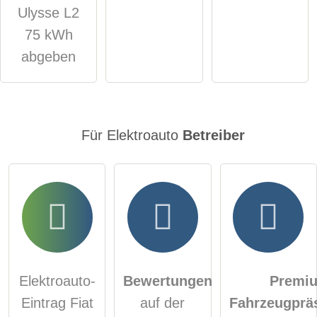
Besucher sichtbar
.
Ulysse L2
Klicken Sie hier um eine
individuelle Frage
an den
75 kWh
Elektroauto-Eintrag zu stellen
.
abgeben
Für Elektroauto
Betreiber
Elektroauto-
Bewertungen
Premi
Eintrag Fiat
auf der
Fahrzeugprä