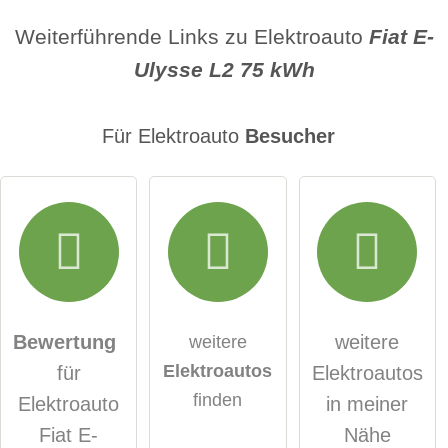
Name
Weiterführende Links zu Elektroauto
Fiat E-
Ulysse L2 75 kWh
E-Mail-Adresse (wird nicht veröffentlicht)
Für Elektroauto
Besucher
Hiermit akzeptiere ich die
AGB
.
Die
Datenschutzerklärung
habe ich zur Kenntnis
genommen.
Bewertung
weitere
weitere
Elektroautos
für
Elektroautos
öffentliche Frage stellen
Abbrechen
finden
Elektroauto
in meiner
Hinweis:
Bitte beachten Sie, öffentliche Fragen sind
für alle
Fiat E-
Nähe