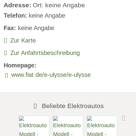
Standheizung:
verfügbar
Adresse:
Ort: keine Angabe
Telefon:
keine Angabe
Sprachsteuerung:
verfügbar
Fax:
keine Angabe
Rückfahrkamera
Zur Karte
Sitzheizung vorne:
verfügbar
Zur Anfahrtsbeschreibung
Sitzheizung hinten:
verfügbar
Homepage:
Freisprecheinrichtung:
verfügbar
www.fiat.de/e-ulysse/e-ulysse
Beliebte Elektroautos