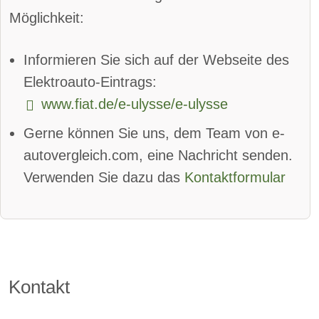
Spurhalteassistent
Möglichkeit:
Totwinkel-Assistent:
verfügbar
Informieren Sie sich auf der Webseite des
App
Bluetooth:
verfügbar
Elektroauto-Eintrags:
www.fiat.de/e-ulysse/e-ulysse
Alarmanlage:
verfügbar
Gerne können Sie uns, dem Team von e-
Android Auto:
verfügbar
autovergleich.com, eine Nachricht senden.
Apple CarPlay:
verfügbar
Verwenden Sie dazu das
Kontaktformular
beheizbare Frontscheibe:
verfügbar
DAB-Radio
Klimaautomatik:
verfügbar
Kontakt
Lederlenkrad:
verfügbar