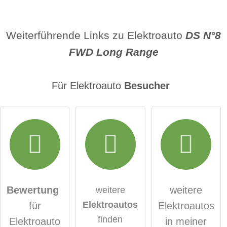
Name
Weiterführende Links zu Elektroauto
DS N°8
FWD Long Range
E-Mail-Adresse (wird nicht veröffentlicht)
Für Elektroauto
Besucher
Hiermit akzeptiere ich die
AGB
.
Die
Datenschutzerklärung
habe ich zur Kenntnis
genommen.
Bewertung
weitere
weitere
Elektroautos
für
Elektroautos
öffentliche Frage stellen
Abbrechen
finden
Elektroauto
in meiner