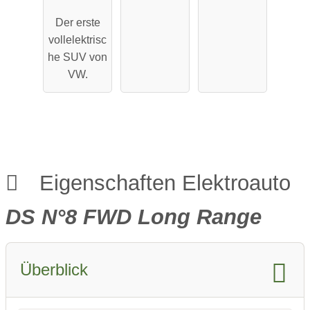
Pro
Maximale
Der erste
Performa
Reichweit
vollelektrisc
nce
e
he SUV von
VW.
Eigenschaften Elektroauto
DS N°8 FWD Long Range
Überblick