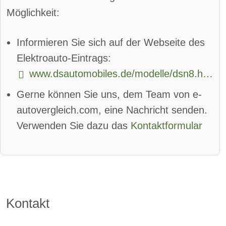
Spurhalteassistent
Möglichkeit:
Totwinkel-Assistent
App
Informieren Sie sich auf der Webseite des
Bluetooth:
verfügbar
Elektroauto-Eintrags:
www.dsautomobiles.de/modelle/dsn8.html
Alarmanlage:
verfügbar
Gerne können Sie uns, dem Team von e-
Android Auto:
verfügbar
autovergleich.com, eine Nachricht senden.
Apple CarPlay:
verfügbar
Verwenden Sie dazu das
Kontaktformular
beheizbare Frontscheibe
DAB-Radio
Klimaautomatik:
verfügbar
Kontakt
Lederlenkrad:
verfügbar