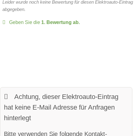
Leider wurde noch keine Bewertung für diesen Elektroauto-Eintrag
Head-up Display
zulässiges Gesamtgewicht:
2100 kg
abgegeben.
Over-the-Air-Updates
Geben Sie die
1. Bewertung ab.
zulässige Anhängelast:
1400 kg
Fahrer-Profile
Sitze:
5-Sitzer
Panoramadach:
verfügbar
davon vollwertige Sitze
Matrix-Licht
Kofferraumvolumen:
620 Liter
LED-Scheinwerfer:
verfügbar
maximales Ladevolumen:
1873 Liter
beheiztes Lenkrad
Frunkvolumen
Wendekreis
Achtung, dieser Elektroauto-Eintrag
LED-Tagfahrlicht:
verfügbar
hat keine E-Mail Adresse für Anfragen
Kurvenlicht
Parkassistent vorne
hinterlegt
Parkassistent hinten
Bitte verwenden Sie folgende Kontakt-