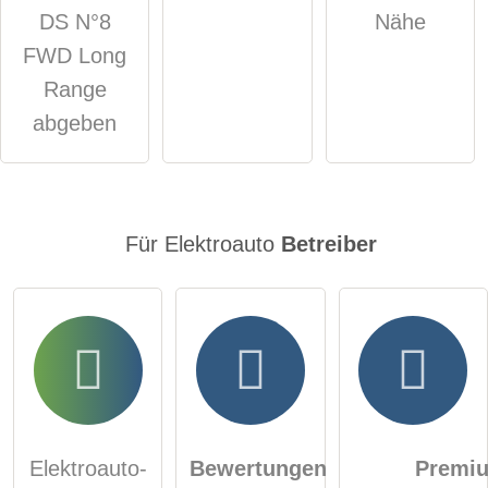
Hinweis:
Bitte beachten Sie, öffentliche Fragen sind
für alle
DS N°8
Nähe
Besucher sichtbar
.
FWD Long
Klicken Sie hier um eine
individuelle Frage
an den
Range
Elektroauto-Eintrag zu stellen
.
abgeben
Für Elektroauto
Betreiber
Elektroauto-
Bewertungen
Premi