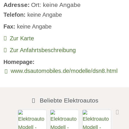
Standheizung
Adresse:
Ort: keine Angabe
Telefon:
keine Angabe
Sprachsteuerung:
verfügbar
Fax:
keine Angabe
Rückfahrkamera
Zur Karte
Sitzheizung vorne:
verfügbar
Zur Anfahrtsbeschreibung
Sitzheizung hinten:
verfügbar
Homepage:
Freisprecheinrichtung:
verfügbar
www.dsautomobiles.de/modelle/dsn8.html
Beliebte Elektroautos