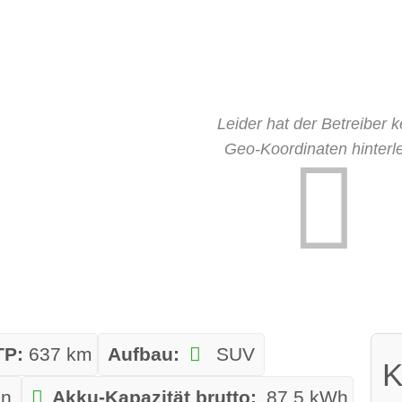
Leider hat der Betreiber k
Geo-Koordinaten hinterle
TP:
637 km
Aufbau:
SUV
K
on
Akku-Kapazität brutto:
87.5 kWh