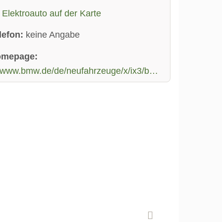
Elektroauto auf der Karte
lefon:
keine Angabe
omepage:
www.bmw.de/de/neufahrzeuge/x/ix3/bmw-ix3.html