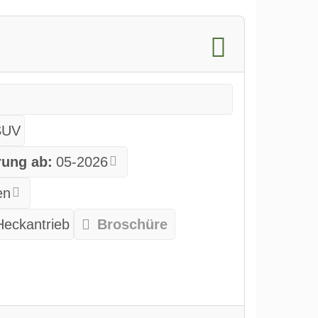
SUV
rung ab:
05-2026
en
Heckantrieb
Broschüre