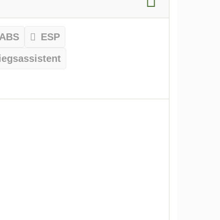
ABS
ESP
iegsassistent