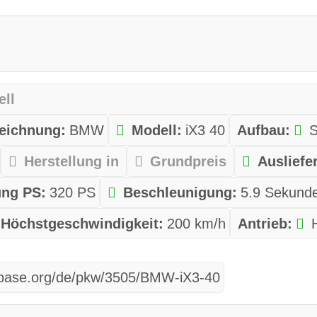
ell
zeichnung:
BMW
Modell:
iX3 40
Aufbau:
Herstellung in
Grundpreis
Ausliefe
ung PS:
320 PS
Beschleunigung:
5.9 Sekund
Höchstgeschwindigkeit:
200 km/h
Antrieb:
tabase.org/de/pkw/3505/BMW-iX3-40