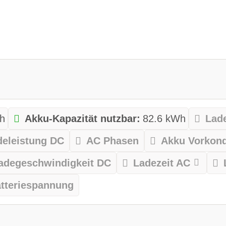
h
Akku-Kapazität nutzbar:
82.6 kWh
Lad
deleistung DC
AC Phasen
Akku Vorkond
adegeschwindigkeit DC
Ladezeit AC
tteriespannung