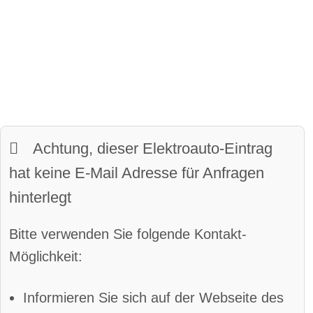
Fahrer-Profile:
verfügbar
Sitze:
5-Sitzer
Panoramadach:
verfügbar
davon vollwertige Sitze
Matrix-Licht:
verfügbar
Kofferraumvolumen:
470 Liter
LED-Scheinwerfer:
verfügbar
maximales Ladevolumen:
1290 Liter
beheiztes Lenkrad:
verfügbar
Frunkvolumen:
keine Angabe
Achtung, dieser Elektroauto-Eintrag
LED-Tagfahrlicht:
verfügbar
Wendekreis:
12.5 m
hat keine E-Mail Adresse für Anfragen
Kurvenlicht
hinterlegt
Parkassistent vorne:
verfügbar
Bitte verwenden Sie folgende Kontakt-
Parkassistent hinten:
verfügbar
Möglichkeit:
Spurhalteassistent
Informieren Sie sich auf der Webseite des
Totwinkel-Assistent:
verfügbar