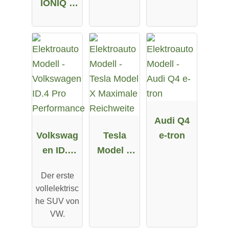
IONIQ 5
58 kWh
Long
72.6 kWh
Range
Allrad
Audi Q4
Volkswag
Tesla
e-tron
en ID.4
Model X
Pro
Maximale
Der erste
Performa
Reichweit
vollelektrisc
nce
e
he SUV von
VW.