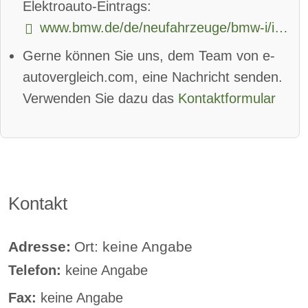
Elektroauto-Eintrags:
www.bmw.de/de/neufahrzeuge/bmw-i/i4/bmw-i4-gran-coupe.html
App
Bluetooth:
verfügbar
Gerne können Sie uns, dem Team von e-
Alarmanlage:
verfügbar
autovergleich.com, eine Nachricht senden.
Android Auto:
verfügbar
Verwenden Sie dazu das
Kontaktformular
Apple CarPlay:
verfügbar
beheizbare Frontscheibe:
verfügbar
DAB-Radio
Kontakt
Klimaautomatik:
verfügbar
Lederlenkrad:
verfügbar
Adresse:
Ort: keine Angabe
Telefon:
keine Angabe
Standheizung:
verfügbar
Fax:
keine Angabe
Sprachsteuerung:
verfügbar