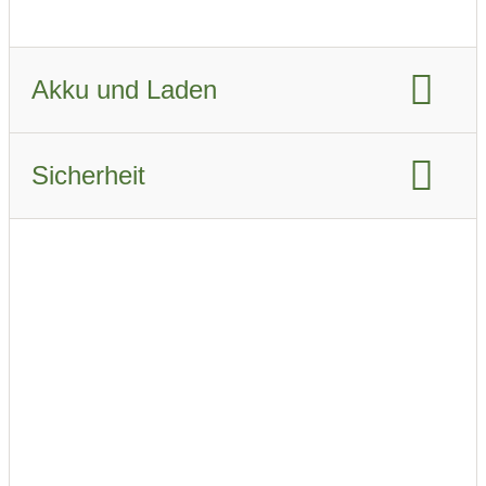
Fahrzeugverbrauch real Winter:
18.7 kWh/km
Akku und Laden
Akku-Kapazität brutto:
83.9 kWh
Sicherheit
Akku-Kapazität nutzbar:
81.3 kWh
Euro NCAP Gesamtbewertung:
Ladeanschluss-Typ:
Type 2
CCS
Airbags:
10
Schnellladen
Beschreibung der Airbags
ABS
Ladeleistung AC:
11 kW
ESP
Notbremsassistent
Schnellladeleistung DC:
200 kW
adaptiver Tempomat
AC Phasen:
3 Phasen
autonomes Fahren:
Level 2