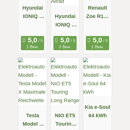
Hyundai
Renault
IONIQ 5
Hyundai
Zoe R110
58 kWh
IONIQ 5
Z.E. 50
72.6 kWh
Allrad
1 Bew.
2 Bew.
1 Bew.
Kia e-Soul
Tesla
NIO ET5
64 kWh
Model X
Touring