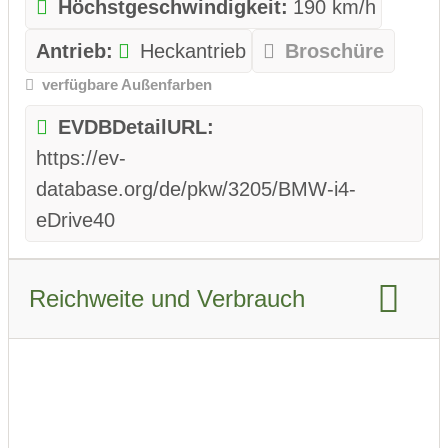
Höchstgeschwindigkeit:
190 km/h
Antrieb:
Heckantrieb
Broschüre
verfügbare Außenfarben
EVDBDetailURL:
https://ev-
database.org/de/pkw/3205/BMW-i4-
eDrive40
Reichweite und Verbrauch
Reichweite WLTP:
613 km
Reichweite Stadt WLTP:
755 km
Reichweite Stadt WLTP Winter: