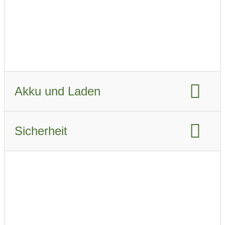
Fahrzeugverbrauch real Sommer:
15 kWh/km
Fahrzeugverbrauch real Winter:
20.3 kWh/km
Akku und Laden
Akku-Kapazität brutto:
63 kWh
Sicherheit
Akku-Kapazität nutzbar:
60 kWh
Euro NCAP Gesamtbewertung
Ladeanschluss-Typ:
Type 2
Airbags:
6
Schnellladen
Beschreibung der Airbags
ABS
Ladeleistung AC:
11 kW