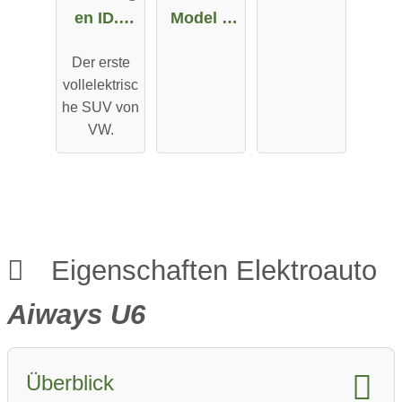
en ID.4
Model X
Pro
Maximale
Der erste
Performa
Reichweit
vollelektrisc
nce
e
he SUV von
VW.
Eigenschaften Elektroauto
Aiways U6
Überblick