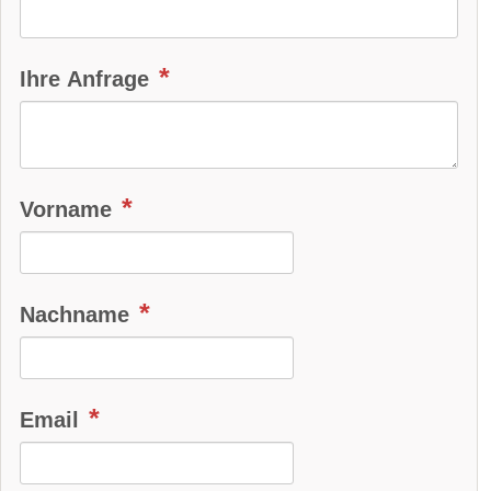
Spurhalteassistent
Totwinkel-Assistent
App
Ihre Anfrage
Bluetooth:
verfügbar
Alarmanlage:
verfügbar
Android Auto:
serie
Vorname
Apple CarPlay:
serie
beheizbare Frontscheibe:
verfügbar
Nachname
DAB-Radio
Klimaautomatik:
serie
Email
Lederlenkrad:
serie