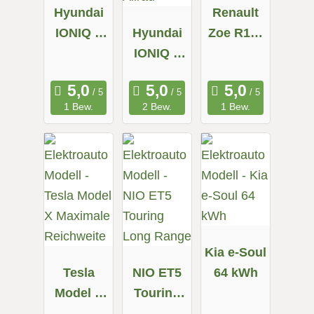
Hyundai
Renault
IONIQ 5
Hyundai
Zoe R110
58 kWh
IONIQ 5
Z.E. 50
72.6 kWh
Allrad
1 Bew.
2 Bew.
1 Bew.
Kia e-Soul
Tesla
NIO ET5
64 kWh
Model X
Touring
Maximale
Long