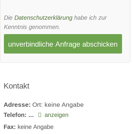
Standheizung:
verfügbar
Sprachsteuerung:
verfügbar
Die
Datenschutzerklärung
habe ich zur
Rückfahrkamera
Kenntnis genommen.
Sitzheizung vorne:
serie
unverbindliche Anfrage abschicken
Sitzheizung hinten:
verfügbar
Freisprecheinrichtung:
verfügbar
Kontakt
Adresse:
Ort: keine Angabe
Telefon:
...
anzeigen
Fax:
keine Angabe