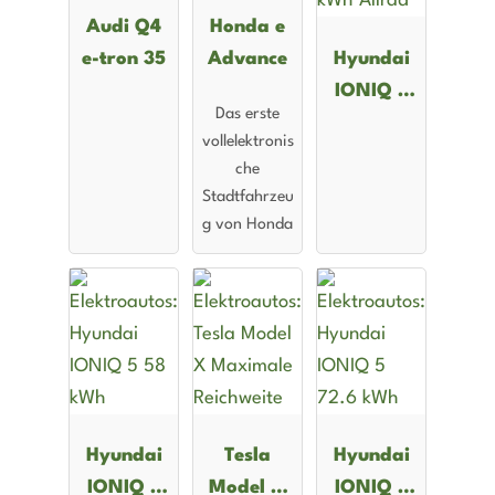
Audi Q4
Honda e
e-tron 35
Advance
Hyundai
IONIQ 5
Das erste
58 kWh
vollelektronis
Allrad
che
Stadtfahrzeu
g von Honda
Hyundai
Tesla
Hyundai
IONIQ 5
Model X
IONIQ 5